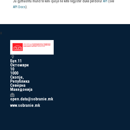
Ju gjithashtu mund të keni qasje në këtë regjistër duke përdorur
API
(see
API Docs
).
a
Бул.11
Октомври
10
1000
Скопје,
Република
Северна
Македонија
open.data@sobranie.mk
www.sobranie.mk