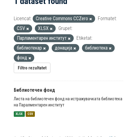
1 dataset found
Licencat:
Creative Commons CCZero
Formatet:
CSV
XLSX
Grupet:
Парламентарен институт
Etiketat:
библиотекар
донација
библиотека
фонд
Filtro rezultatet
Библиотечен фонд
Листа на библиотечен фонд на истражувачката библиотека
на Паралментарен институт
XLSX
CSV