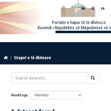
MK
AL
EN
Toggle
Portalin e hapur të të dhënave
naviga
Kuvendi i Republikës së Maqedonisë së V
Kalo
Grupet e të dhënave
te
përmbajtja
Rendit nga