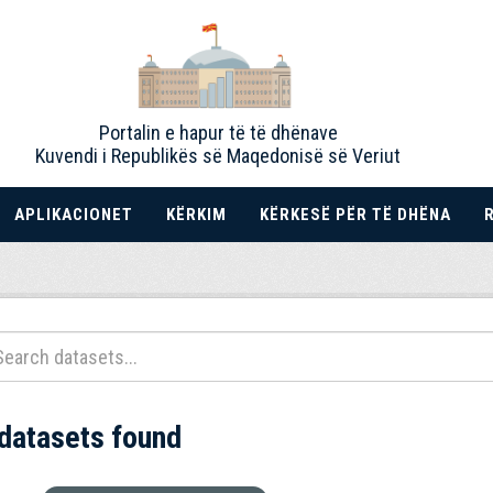
Portalin e hapur të të dhënave
Kuvendi i Republikës së Maqedonisë së Veriut
APLIKACIONET
KËRKIM
KËRKESË PËR TË DHËNA
 datasets found