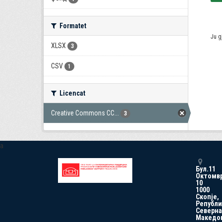
Formatet
Ju g
XLSX
3
CSV
1
Licencat
Creative Commons CC...
3
a
Бул.11
Октомв
10
1000
Скопје,
Републи
Северна
Македо