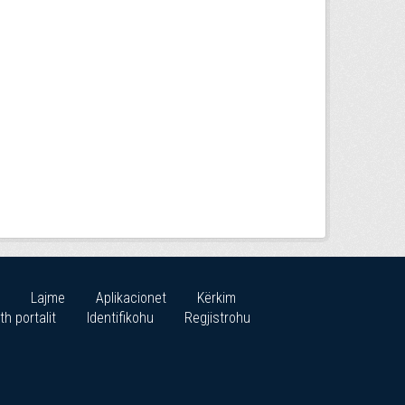
Lajme
Aplikacionet
Kërkim
th portalit
Identifikohu
Regjistrohu