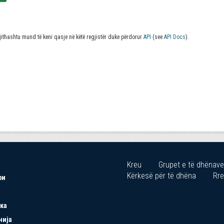
jithashtu mund të keni qasje në këtë regjistër duke përdorur
API
(see
API Docs
).
Kreu
Grupet e të dhënave
Kërkesë për të dhëna
Rre
ри
ка
нија