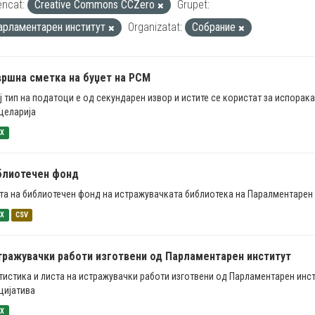
encat:
Creative Commons CCZero
Grupet:
арламентарен институт
Organizatat:
Собрание
вршна сметка на буџет на РСМ
ј тип на податоци е од секундарен извор и истите се користат за испорак
целарија
SX
блиотечен фонд
та на библиотечен фонд на истражувачката библиотека на Паралментарен 
SX
CSV
тражувачки работи изготвени од Парламентарен институт
тистика и листа на истражувачки работи изготвени од Парламентарен инст
цијатива
SX