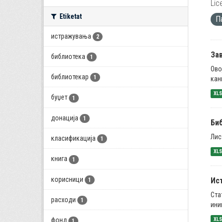
Lic
Etiketat
П
истражувања
2
За
библиотека
1
Ово
библиотекар
1
кан
XL
буџет
1
донација
1
Би
Лис
класификација
1
XL
книга
1
корисници
Ис
1
Ста
расходи
1
ини
XL
фонд
1