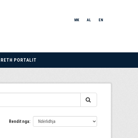
MK
AL
EN
RRETH PORTALIT
Rendit nga