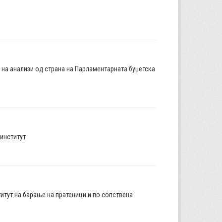
а на анализи од страна на Парламентарната буџетска
институт
итут на барање на пратеници и по сопствена