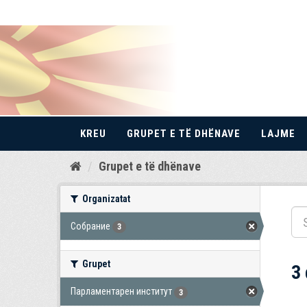
KREU
GRUPET E TË DHËNAVE
LAJME
Kalo
Grupet e të dhënave
te
përmbajtja
Organizatat
Собрание
3
Grupet
3
Парламентарен институт
3