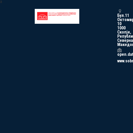
a
Бул.11
Октомв
10
1000
Скопје,
Републи
Северна
Македо
open.da
www.sob