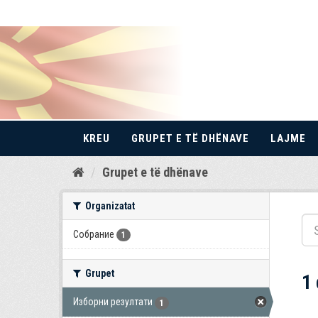
KREU
GRUPET E TË DHËNAVE
LAJME
Kalo
Grupet e të dhënave
te
përmbajtja
Organizatat
Собрание
1
Grupet
1
Изборни резултати
1