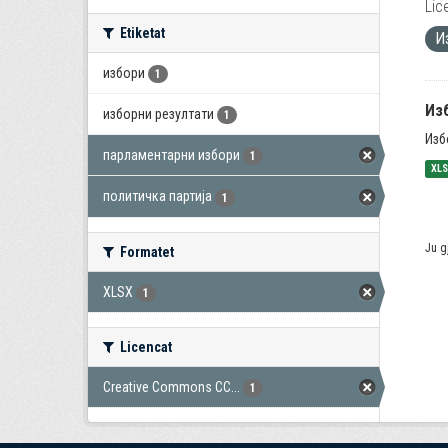
Lic
Etiketat
И
избори
1
Из
изборни резултати
1
Изб
парламентарни избори
1
XL
политичка партија
1
Ju g
Formatet
XLSX
1
Licencat
Creative Commons CC...
1