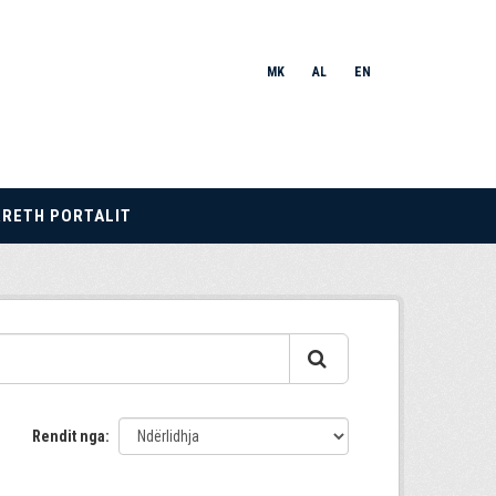
MK
AL
EN
RRETH PORTALIT
Rendit nga