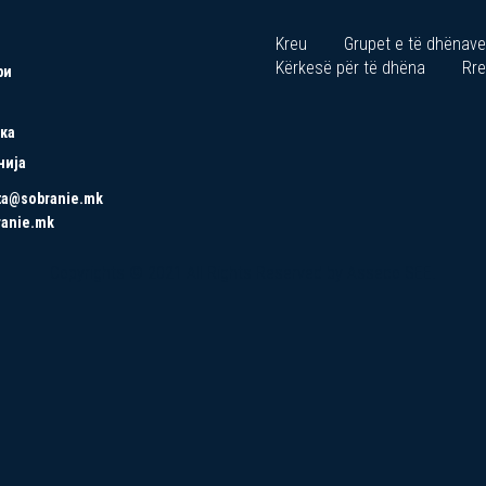
Kreu
Grupet e të dhënave
Kërkesë për të dhëna
Rre
ри
ка
нија
ta@sobranie.mk
ranie.mk
Copyrights © 2021 All Rights Reserved by Asseco SEE.