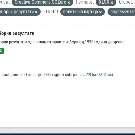
encat:
Creative Commons CCZero
Formatet:
XLSX
Grupet:
зборни резултати
Etiketat:
политичка партија
парламента
борни резултати
орни резултати од парламентарните избори од 1990 година до денес
SX
jithashtu mund të keni qasje në këtë regjistër duke përdorur
API
(see
API Docs
).