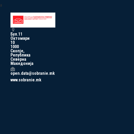
a
Бул.11
Октомври
10
1000
Скопје,
Република
Северна
Македонија
open.data@sobranie.mk
www.sobranie.mk