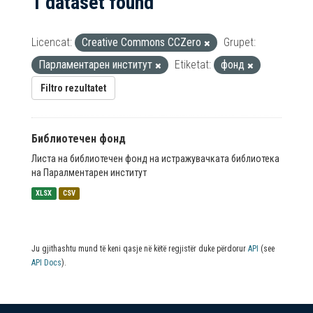
1 dataset found
Licencat:
Creative Commons CCZero
Grupet:
Парламентарен институт
Etiketat:
фонд
Filtro rezultatet
Библиотечен фонд
Листа на библиотечен фонд на истражувачката библиотека
на Паралментарен институт
XLSX
CSV
Ju gjithashtu mund të keni qasje në këtë regjistër duke përdorur
API
(see
API Docs
).