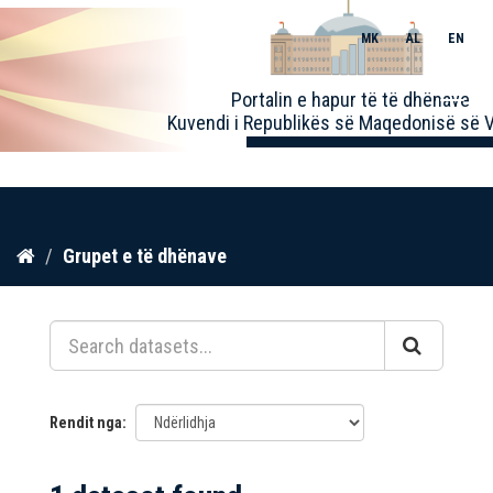
MK
AL
EN
Toggle
Portalin e hapur të të dhënave
naviga
Kuvendi i Republikës së Maqedonisë së V
Kalo
Grupet e të dhënave
te
përmbajtja
Rendit nga