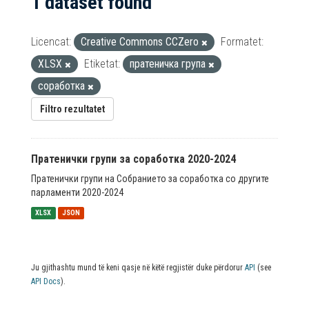
1 dataset found
Licencat:
Creative Commons CCZero
Formatet:
XLSX
Etiketat:
пратеничка група
соработка
Filtro rezultatet
Пратенички групи за соработка 2020-2024
Пратенички групи на Собранието за соработка со другите
парламенти 2020-2024
XLSX
JSON
Ju gjithashtu mund të keni qasje në këtë regjistër duke përdorur
API
(see
API Docs
).