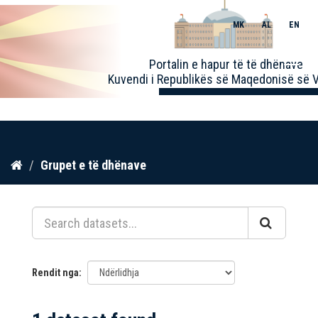
MK
AL
EN
Toggle
Portalin e hapur të të dhënave
naviga
Kuvendi i Republikës së Maqedonisë së V
Kalo
Grupet e të dhënave
te
përmbajtja
Rendit nga