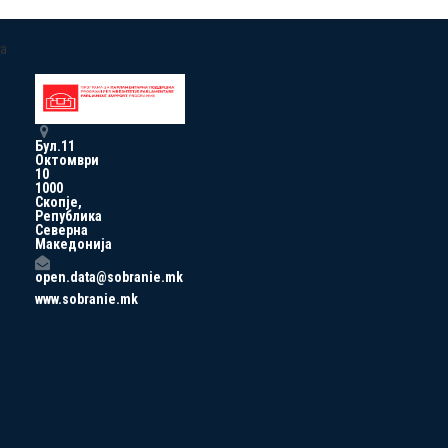
a
Бул.11
Октомври
10
1000
Скопје,
Република
Северна
Македонија
open.data@sobranie.mk
www.sobranie.mk