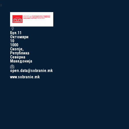
a
Бул.11
Октомври
10
1000
Скопје,
Република
Северна
Македонија
open.data@sobranie.mk
www.sobranie.mk