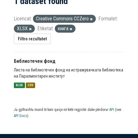
1 dataset found
Licencat:
Creative Commons CCZero
Formatet:
XLSX
Etiketat:
книга
Filtro rezultatet
Библиотечен фонд
Листа на библиотечен фонд на истражувачката библиотека
на Паралментарен институт
XLSX
CSV
Ju gjithashtu mund të keni qasje në këtë regjistër duke përdorur
API
(see
API Docs
).