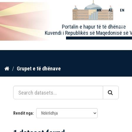
MK
AL
EN
Toggle
Portalin e hapur të të dhënave
naviga
Kuvendi i Republikës së Maqedonisë së V
Kalo
Grupet e të dhënave
te
përmbajtja
Rendit nga