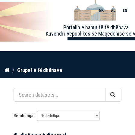
MK
AL
EN
Toggle
Portalin e hapur të të dhënave
naviga
Kuvendi i Republikës së Maqedonisë së V
Kalo
Grupet e të dhënave
te
përmbajtja
Rendit nga