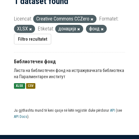
1 dataset found
Licencat:
Creative Commons CCZero
Formatet:
XLSX
Etiketat:
донација
фонд
Filtro rezultatet
Библиотечен фонд
Листа на библиотечен фонд на истражувачката библиотека
на Паралментарен институт
XLSX
CSV
Ju gjithashtu mund të keni qasje në këtë regjistër duke përdorur
API
(see
API Docs
).