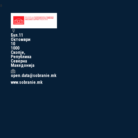
a
Бул.11
Октомври
10
1000
Скопје,
Република
Северна
Македонија
open.data@sobranie.mk
www.sobranie.mk