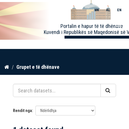
MK
AL
EN
Toggle
Portalin e hapur të të dhënave
naviga
Kuvendi i Republikës së Maqedonisë së V
Kalo
Grupet e të dhënave
te
përmbajtja
Rendit nga