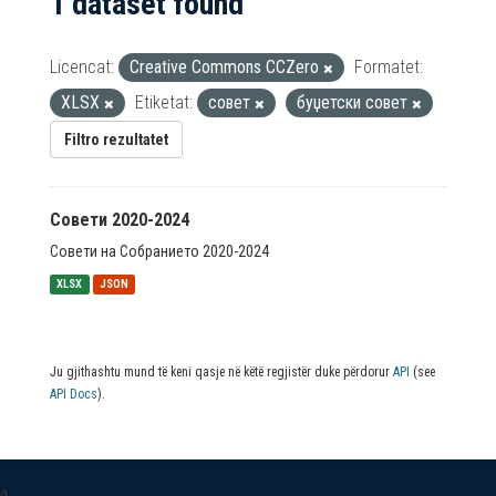
1 dataset found
Licencat:
Creative Commons CCZero
Formatet:
XLSX
Etiketat:
совет
буџетски совет
Filtro rezultatet
Совети 2020-2024
Совети на Собранието 2020-2024
XLSX
JSON
Ju gjithashtu mund të keni qasje në këtë regjistër duke përdorur
API
(see
API Docs
).
a