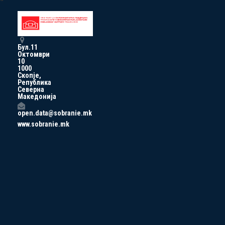
Бул.11
Октомври
10
1000
Скопје,
Република
Северна
Македонија
open.data@sobranie.mk
www.sobranie.mk