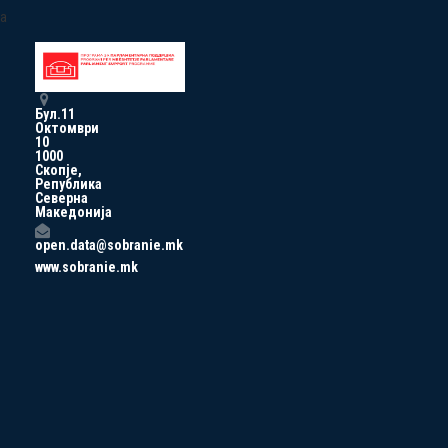
a
Бул.11
Октомври
10
1000
Скопје,
Република
Северна
Македонија
open.data@sobranie.mk
www.sobranie.mk