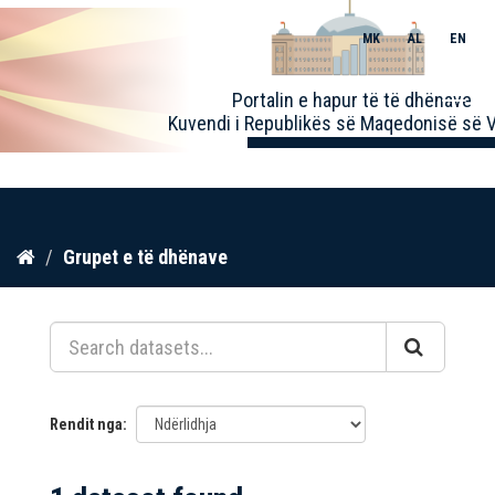
MK
AL
EN
Toggle
Portalin e hapur të të dhënave
naviga
Kuvendi i Republikës së Maqedonisë së V
Kalo
Grupet e të dhënave
te
përmbajtja
Rendit nga