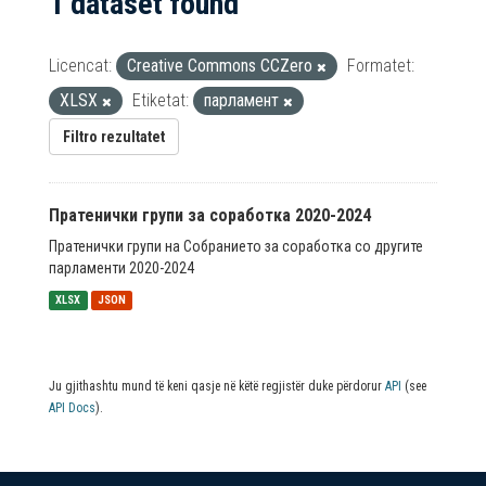
1 dataset found
Licencat:
Creative Commons CCZero
Formatet:
XLSX
Etiketat:
парламент
Filtro rezultatet
Пратенички групи за соработка 2020-2024
Пратенички групи на Собранието за соработка со другите
парламенти 2020-2024
XLSX
JSON
Ju gjithashtu mund të keni qasje në këtë regjistër duke përdorur
API
(see
API Docs
).