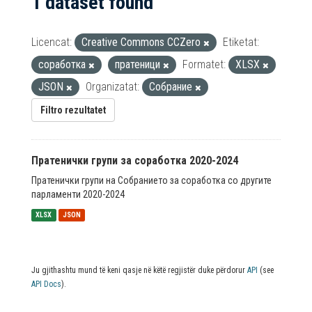
1 dataset found
Licencat:
Creative Commons CCZero
Etiketat:
соработка
пратеници
Formatet:
XLSX
JSON
Organizatat:
Собрание
Filtro rezultatet
Пратенички групи за соработка 2020-2024
Пратенички групи на Собранието за соработка со другите
парламенти 2020-2024
XLSX
JSON
Ju gjithashtu mund të keni qasje në këtë regjistër duke përdorur
API
(see
API Docs
).