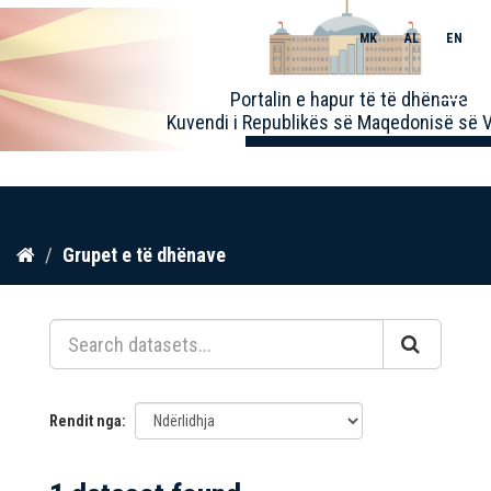
MK
AL
EN
Toggle
Portalin e hapur të të dhënave
naviga
Kuvendi i Republikës së Maqedonisë së V
Kalo
Grupet e të dhënave
te
përmbajtja
Rendit nga