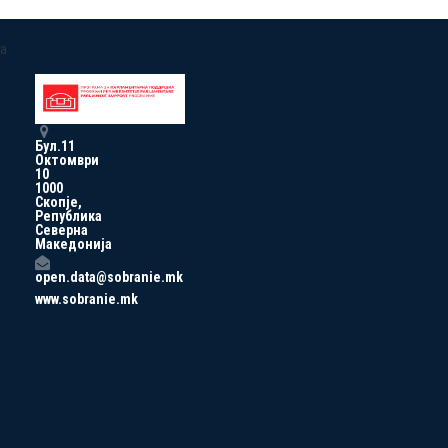
a
Бул.11
Октомври
10
1000
Скопје,
Република
Северна
Македонија
open.data@sobranie.mk
www.sobranie.mk