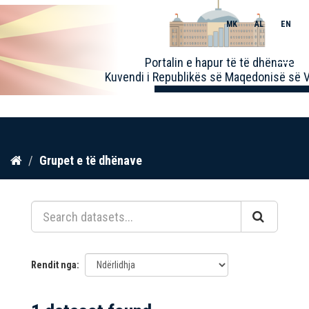
MK
AL
EN
Toggle
Portalin e hapur të të dhënave
naviga
Kuvendi i Republikës së Maqedonisë së V
Kalo
Grupet e të dhënave
te
përmbajtja
Rendit nga