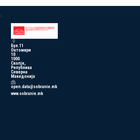
a
Бул.11
Октомври
10
1000
Скопје,
Република
Северна
Македонија
open.data@sobranie.mk
www.sobranie.mk