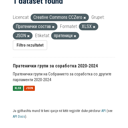
1 dataset found
Licencat:
Creative Commons CCZero
Grupet:
Пратенички состав
Formatet:
XLSX
JSON
Etiketat:
пратеници
Filtro rezultatet
Пратенички групи за соработка 2020-2024
Пратенички групи на Собранието за соработка со другите
парламенти 2020-2024
XLSX
JSON
Ju gjithashtu mund të keni qasje në këtë regjistër duke përdorur
API
(see
API Docs
).