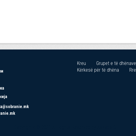
Kreu
Grupet e të dhënave
Kërkesë për të dhëna
Rre
ри
ка
нија
ta@sobranie.mk
ranie.mk
Copyrights © 2021 All Rights Reserved by Asseco SEE.