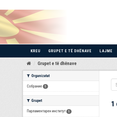
KREU
GRUPET E TË DHËNAVE
LAJME
Kalo
Grupet e të dhënave
te
përmbajtja
Organizatat
Собрание
1
Grupet
1
Парламентарен институт
1