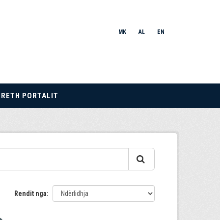
MK
AL
EN
RRETH PORTALIT
Rendit nga