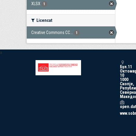
XLSX
1
Licencat
Creative Commons CC...
1
a
Бул.11
Октомв
10
1000
Скопје,
Републи
Северна
Македо
open.da
www.sob