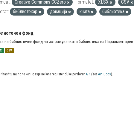
encat:
Creative Commons CCZero
Formatet:
XLSX
CSV
ketat:
библиотекар
донација
книга
библиотека
блиотечен фонд
та на библиотечен фонд на истражувачката библиотека на Паралментарен 
SX
CSV
jithashtu mund të keni qasje në këtë regjistër duke përdorur
API
(see
API Docs
).