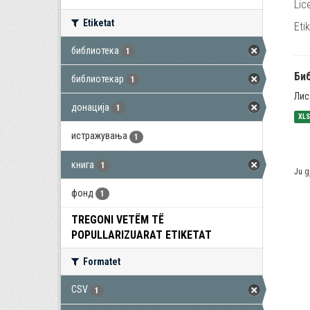
Lic
Etiketat
Eti
библиотека
1
Би
библиотекар
1
Лис
донација
1
XL
истражувања
1
книга
1
Ju g
фонд
1
TREGONI VETËM TË
POPULLARIZUARAT ETIKETAT
Formatet
CSV
1