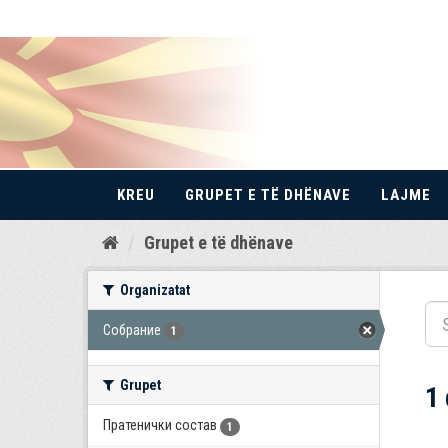
KREU
GRUPET E TË DHËNAVE
LAJME
Kalo
Grupet e të dhënave
te
përmbajtja
Organizatat
Собрание
1
Grupet
1
Пратенички состав
1