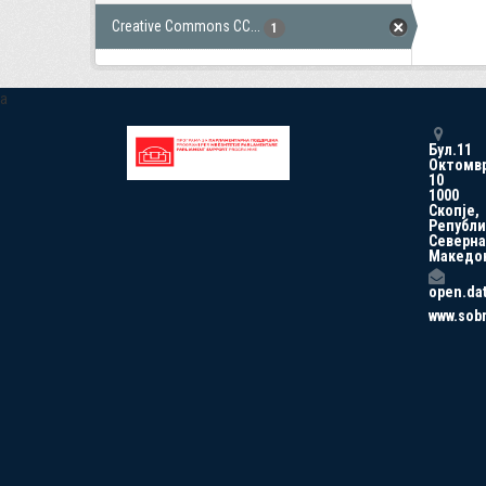
Creative Commons CC...
1
a
Бул.11
Октомв
10
1000
Скопје,
Републи
Северна
Македо
open.da
www.sob