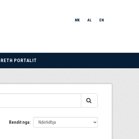
MK
AL
EN
RRETH PORTALIT
Rendit nga