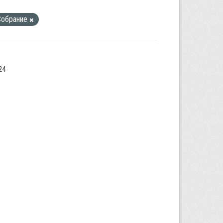
Собрание
24