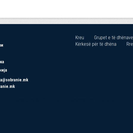
Kreu
Grupet e të dhënave
Kërkesë për të dhëna
Rre
ри
ка
нија
ta@sobranie.mk
ranie.mk
Copyrights © 2021 All Rights Reserved by Asseco SEE.