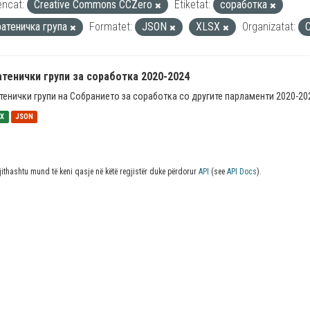
encat:
Creative Commons CCZero
Etiketat:
соработка
ратеничка група
Formatet:
JSON
XLSX
Organizatat:
тенички групи за соработка 2020-2024
тенички групи на Собранието за соработка со другите парламенти 2020-20
SX
JSON
jithashtu mund të keni qasje në këtë regjistër duke përdorur
API
(see
API Docs
).