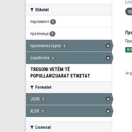
Lic
Etiketat
п
парламент
1
Пра
пратеници
1
Пра
пратеничка група
1
XL
соработка
1
TREGONI VETËM TË
Ju g
POPULLARIZUARAT ETIKETAT
Formatet
JSON
1
XLSX
1
Licencat