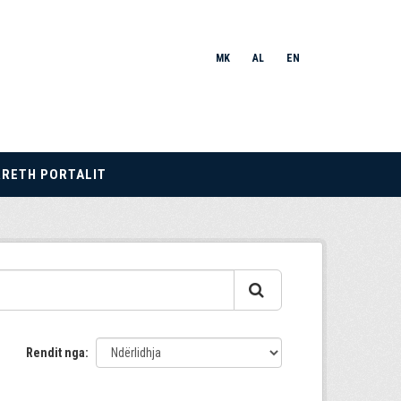
MK
AL
EN
RRETH PORTALIT
Rendit nga