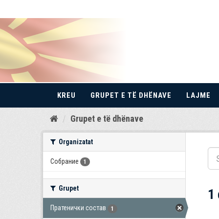
KREU
GRUPET E TË DHËNAVE
LAJME
Kalo
Grupet e të dhënave
te
përmbajtja
Organizatat
Собрание
1
Grupet
1
Пратенички состав
1