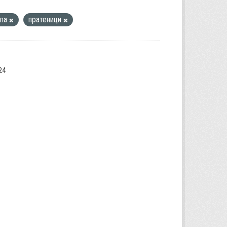
упа
пратеници
24