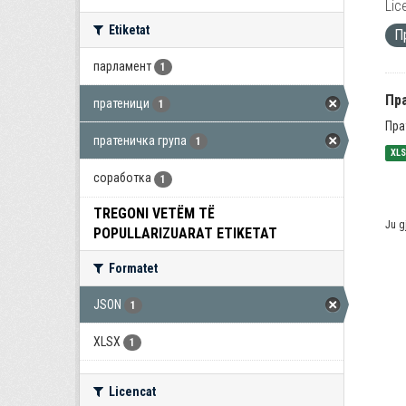
Lic
Etiketat
П
парламент
1
Пра
пратеници
1
Пра
пратеничка група
1
XL
соработка
1
TREGONI VETËM TË
Ju g
POPULLARIZUARAT ETIKETAT
Formatet
JSON
1
XLSX
1
Licencat