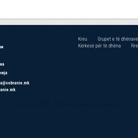
Kreu
Grupet e të dhënave
Kërkesë për të dhëna
Rre
ри
ка
нија
ta@sobranie.mk
ranie.mk
Copyrights © 2021 All Rights Reserved by Asseco SEE.