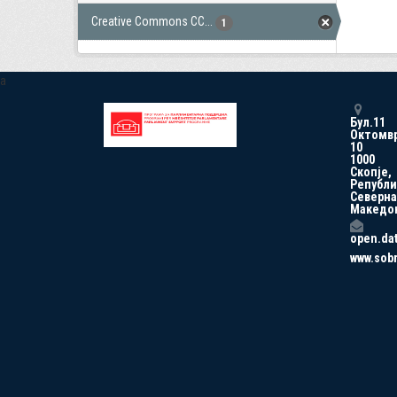
Creative Commons CC...
1
a
Бул.11
Октомв
10
1000
Скопје,
Републи
Северна
Македо
open.da
www.sob