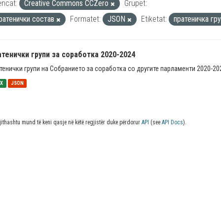
encat:
Creative Commons CCZero
Grupet:
ратенички состав
Formatet:
JSON
Etiketat:
пратеничка гр
тенички групи за соработка 2020-2024
тенички групи на Собранието за соработка со другите парламенти 2020-20
SX
JSON
jithashtu mund të keni qasje në këtë regjistër duke përdorur
API
(see
API Docs
).