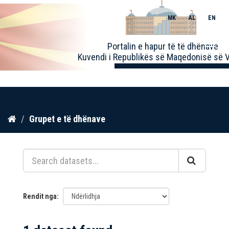
MK
AL
EN
Toggle
Portalin e hapur të të dhënave
naviga
Kuvendi i Republikës së Maqedonisë së V
Kalo
Grupet e të dhënave
te
përmbajtja
Rendit nga