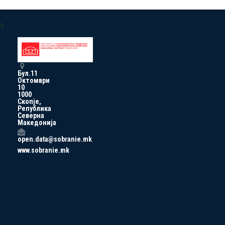
a
Бул.11
Октомври
10
1000
Скопје,
Република
Северна
Македонија
open.data@sobranie.mk
www.sobranie.mk