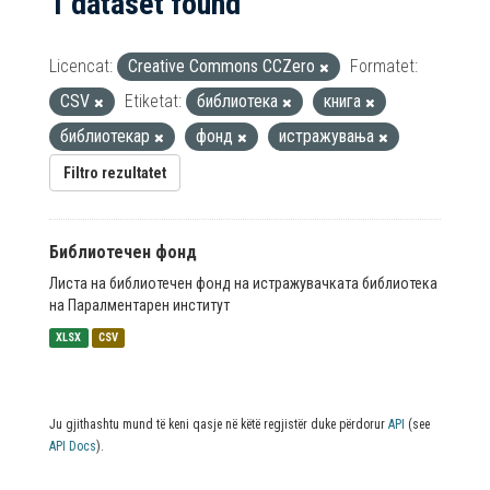
1 dataset found
Licencat:
Creative Commons CCZero
Formatet:
CSV
Etiketat:
библиотека
книга
библиотекар
фонд
истражувања
Filtro rezultatet
Библиотечен фонд
Листа на библиотечен фонд на истражувачката библиотека
на Паралментарен институт
XLSX
CSV
Ju gjithashtu mund të keni qasje në këtë regjistër duke përdorur
API
(see
API Docs
).