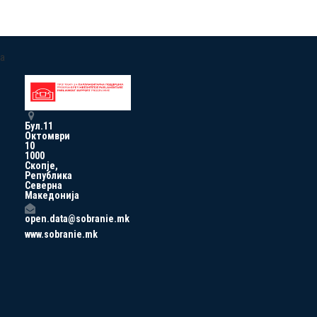
a
Бул.11
Октомври
10
1000
Скопје,
Република
Северна
Македонија
open.data@sobranie.mk
www.sobranie.mk