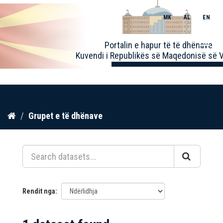
MK
AL
EN
Toggle
Portalin e hapur të të dhënave
naviga
Kuvendi i Republikës së Maqedonisë së V
Kalo
Grupet e të dhënave
te
përmbajtja
Rendit nga