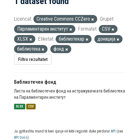
1 dataset found
Licencat:
Creative Commons CCZero
Grupet:
Парламентарен институт
Formatet:
CSV
XLSX
Etiketat:
библиотекар
донација
библиотека
фонд
Filtro rezultatet
Библиотечен фонд
Листа на библиотечен фонд на истражувачката библиотека
на Паралментарен институт
XLSX
CSV
Ju gjithashtu mund të keni qasje në këtë regjistër duke përdorur
API
(see
API Docs
).