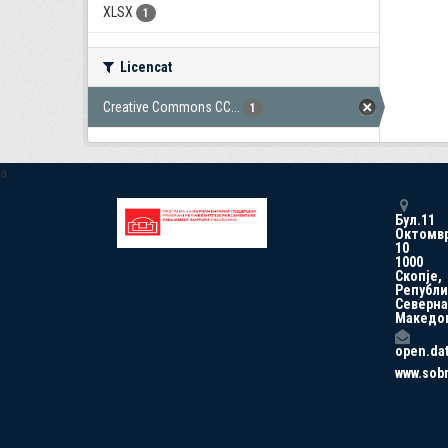
XLSX
1
Licencat
Creative Commons CC...
1
a
Бул.11
Октомв
10
1000
Скопје,
Републи
Северна
Македо
open.da
www.sob