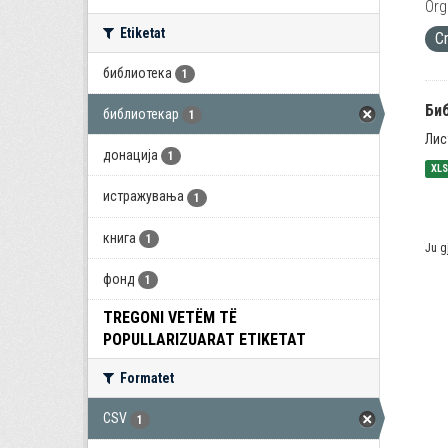
Org
Etiketat
C
библиотека
1
Би
библиотекар
1
Лис
донација
1
XL
истражувања
1
книга
1
Ju g
фонд
1
TREGONI VETËM TË
POPULLARIZUARAT ETIKETAT
Formatet
CSV
1