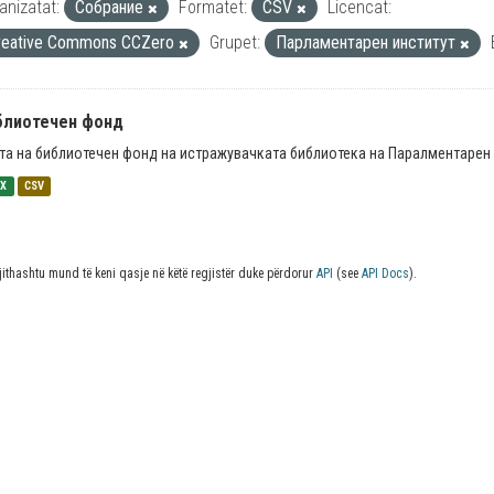
anizatat:
Собрание
Formatet:
CSV
Licencat:
reative Commons CCZero
Grupet:
Парламентарен институт
блиотечен фонд
та на библиотечен фонд на истражувачката библиотека на Паралментарен 
SX
CSV
jithashtu mund të keni qasje në këtë regjistër duke përdorur
API
(see
API Docs
).