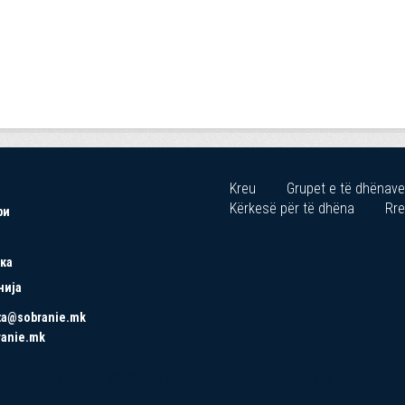
Kreu
Grupet e të dhënave
Kërkesë për të dhëna
Rre
ри
ка
нија
ta@sobranie.mk
ranie.mk
Copyrights © 2021 All Rights Reserved by Asseco SEE.