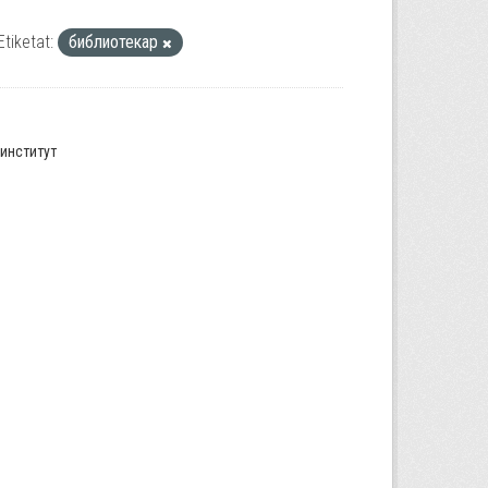
Etiketat:
библиотекар
институт