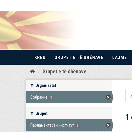
KREU
GRUPET E TË DHËNAVE
LAJME
Kalo
Grupet e të dhënave
te
përmbajtja
Organizatat
Собрание
1
Grupet
1
Парламентарен институт
1