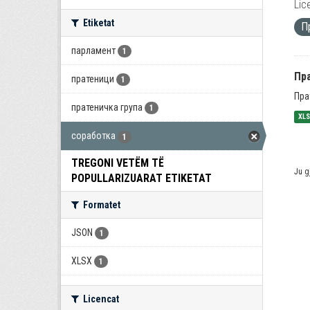
Lic
Etiketat
П
парламент
1
Пра
пратеници
1
Пра
пратеничка група
1
XL
соработка
1
TREGONI VETËM TË
Ju g
POPULLARIZUARAT ETIKETAT
Formatet
JSON
1
XLSX
1
Licencat