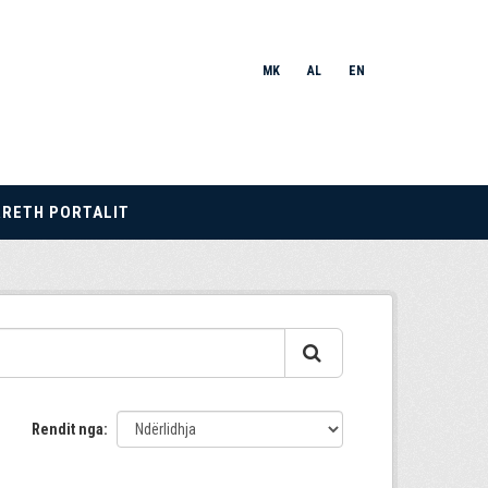
MK
AL
EN
RRETH PORTALIT
Rendit nga