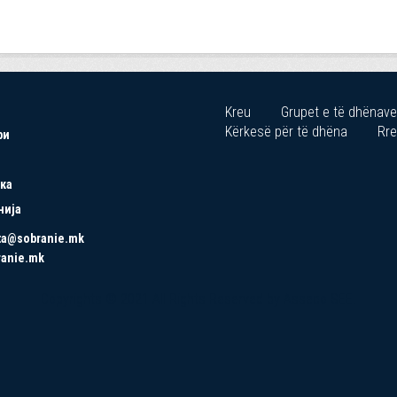
Kreu
Grupet e të dhënave
Kërkesë për të dhëna
Rre
ри
ка
нија
ta@sobranie.mk
ranie.mk
Copyrights © 2021 All Rights Reserved by Asseco SEE.