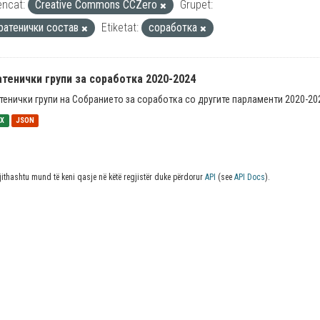
encat:
Creative Commons CCZero
Grupet:
ратенички состав
Etiketat:
соработка
тенички групи за соработка 2020-2024
тенички групи на Собранието за соработка со другите парламенти 2020-20
SX
JSON
jithashtu mund të keni qasje në këtë regjistër duke përdorur
API
(see
API Docs
).