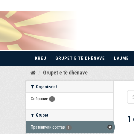
KREU
GRUPET E TË DHËNAVE
LAJME
Kalo
Grupet e të dhënave
te
përmbajtja
Organizatat
Собрание
1
Grupet
1
Пратенички состав
1