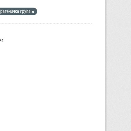
пратеничка група
24