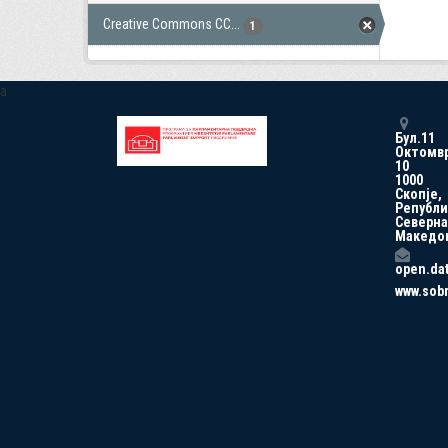
Creative Commons CC...
1
a
Бул.11
Октомв
10
1000
Скопје,
Републи
Северна
Македо
open.da
www.sob