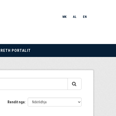
MK
AL
EN
RRETH PORTALIT
Rendit nga