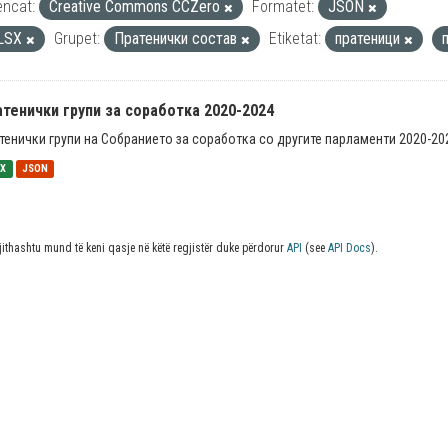
encat:
Creative Commons CCZero
Formatet:
JSON
LSX
Grupet:
Пратенички состав
Etiketat:
пратеници
тенички групи за соработка 2020-2024
тенички групи на Собранието за соработка со другите парламенти 2020-20
SX
JSON
jithashtu mund të keni qasje në këtë regjistër duke përdorur
API
(see
API Docs
).