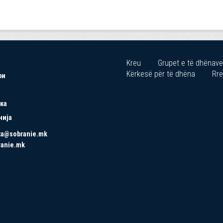
Kreu
Grupet e të dhënave
Kërkesë për të dhëna
Rre
ри
ка
нија
ta@sobranie.mk
ranie.mk
Copyrights © 2021 All Rights Reserved by Asseco SEE.