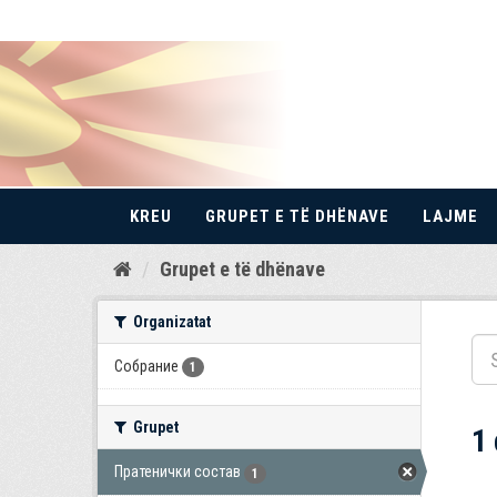
KREU
GRUPET E TË DHËNAVE
LAJME
Kalo
Grupet e të dhënave
te
përmbajtja
Organizatat
Собрание
1
Grupet
1
Пратенички состав
1