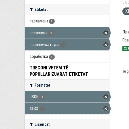
Lic
Etiketat
X
парламент
1
Пра
пратеници
1
Пра
пратеничка група
1
XL
соработка
1
TREGONI VETËM TË
Ju g
POPULLARIZUARAT ETIKETAT
Formatet
JSON
1
XLSX
1
Licencat