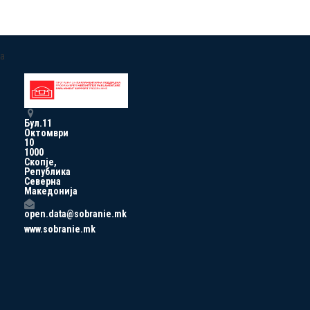
a
Бул.11
Октомври
10
1000
Скопје,
Република
Северна
Македонија
open.data@sobranie.mk
www.sobranie.mk