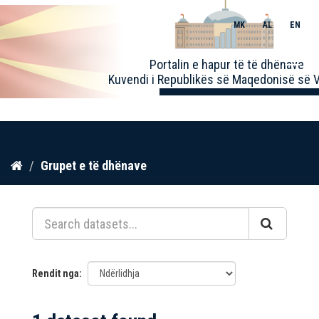
MK
AL
EN
Toggle
Portalin e hapur të të dhënave
naviga
Kuvendi i Republikës së Maqedonisë së V
Kalo
Grupet e të dhënave
te
përmbajtja
Rendit nga