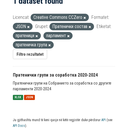
1 dataset found
Licencat:
Creative Commons CCZero
Formatet:
JSON
Grupet:
Пратенички состав
Etiketat:
пратеници
парламент
пратеничка група
Filtro rezultatet
Пратенички групи за соработка 2020-2024
Пратенички групи на Собранието за соработка со другите
парламенти 2020-2024
XLSX
JSON
Ju gjithashtu mund të keni qasje në këtë regjistër duke përdorur
API
(see
API Docs
).