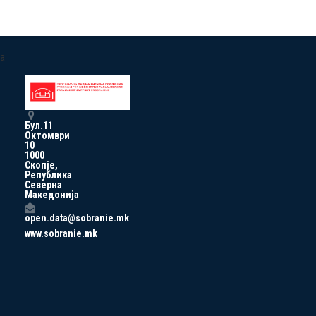
a
Бул.11
Октомври
10
1000
Скопје,
Република
Северна
Македонија
open.data@sobranie.mk
www.sobranie.mk