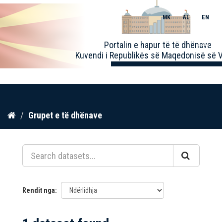
MK
AL
EN
Toggle
Portalin e hapur të të dhënave
naviga
Kuvendi i Republikës së Maqedonisë së V
Kalo
Grupet e të dhënave
te
përmbajtja
Rendit nga