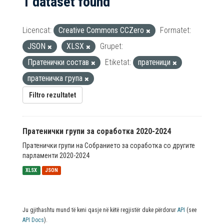
1 dataset found
Licencat:
Creative Commons CCZero
Formatet:
JSON
XLSX
Grupet:
Пратенички состав
Etiketat:
пратеници
пратеничка група
Filtro rezultatet
Пратенички групи за соработка 2020-2024
Пратенички групи на Собранието за соработка со другите
парламенти 2020-2024
XLSX
JSON
Ju gjithashtu mund të keni qasje në këtë regjistër duke përdorur
API
(see
API Docs
).