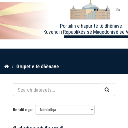
MK
AL
EN
Toggle
Portalin e hapur të të dhënave
naviga
Kuvendi i Republikës së Maqedonisë së V
Kalo
Grupet e të dhënave
te
përmbajtja
Rendit nga