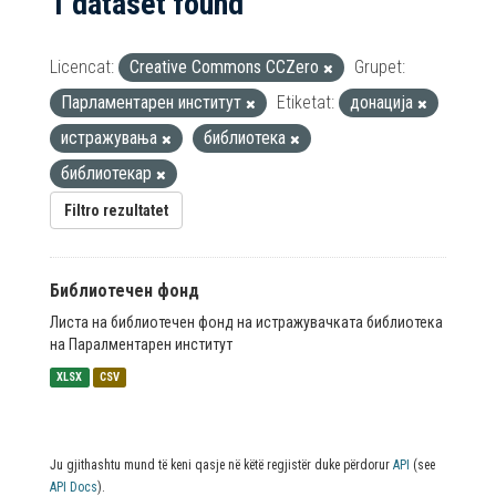
1 dataset found
Licencat:
Creative Commons CCZero
Grupet:
Парламентарен институт
Etiketat:
донација
истражувања
библиотека
библиотекар
Filtro rezultatet
Библиотечен фонд
Листа на библиотечен фонд на истражувачката библиотека
на Паралментарен институт
XLSX
CSV
Ju gjithashtu mund të keni qasje në këtë regjistër duke përdorur
API
(see
API Docs
).