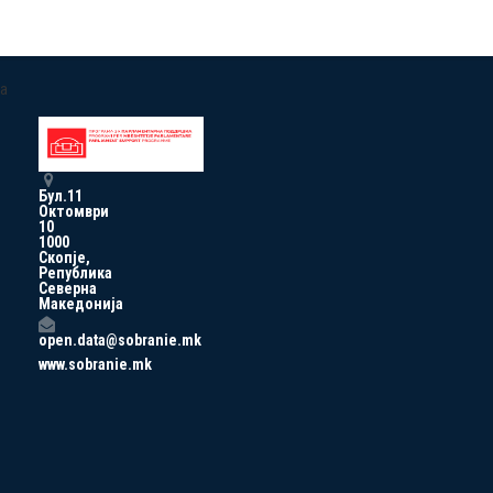
a
Бул.11
Октомври
10
1000
Скопје,
Република
Северна
Македонија
open.data@sobranie.mk
www.sobranie.mk