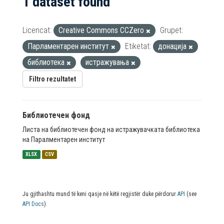
1 dataset found
Licencat:
Creative Commons CCZero
Grupet:
Парламентарен институт
Etiketat:
донација
библиотека
истражувања
Filtro rezultatet
Библиотечен фонд
Листа на библиотечен фонд на истражувачката библиотека
на Паралментарен институт
XLSX
CSV
Ju gjithashtu mund të keni qasje në këtë regjistër duke përdorur
API
(see
API Docs
).