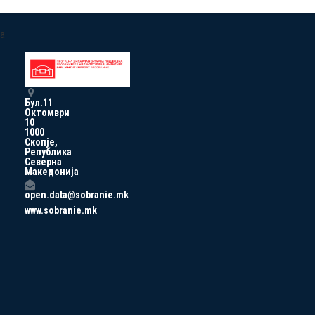
a
Бул.11
Октомври
10
1000
Скопје,
Република
Северна
Македонија
open.data@sobranie.mk
www.sobranie.mk