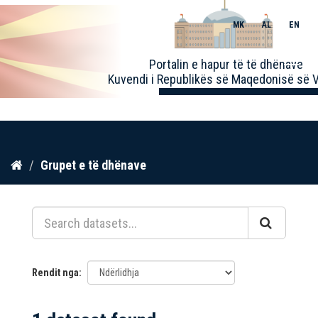
MK
AL
EN
Toggle
Portalin e hapur të të dhënave
naviga
Kuvendi i Republikës së Maqedonisë së V
Kalo
Grupet e të dhënave
te
përmbajtja
Rendit nga