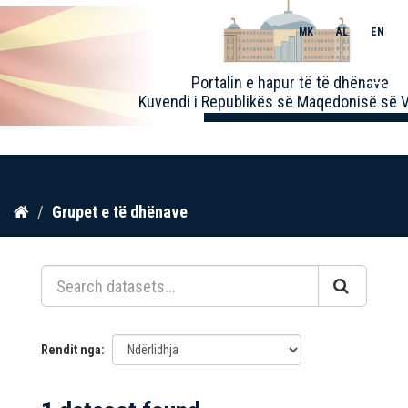
MK
AL
EN
Toggle
Portalin e hapur të të dhënave
naviga
Kuvendi i Republikës së Maqedonisë së V
Kalo
Grupet e të dhënave
te
përmbajtja
Rendit nga