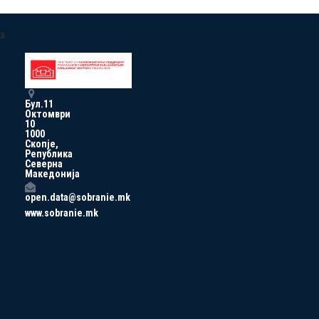
a
Бул.11
Октомври
10
1000
Скопје,
Република
Северна
Македонија
open.data@sobranie.mk
www.sobranie.mk