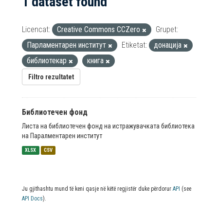
1 dataset found
Licencat:
Creative Commons CCZero
Grupet:
Парламентарен институт
Etiketat:
донација
библиотекар
книга
Filtro rezultatet
Библиотечен фонд
Листа на библиотечен фонд на истражувачката библиотека
на Паралментарен институт
XLSX
CSV
Ju gjithashtu mund të keni qasje në këtë regjistër duke përdorur
API
(see
API Docs
).