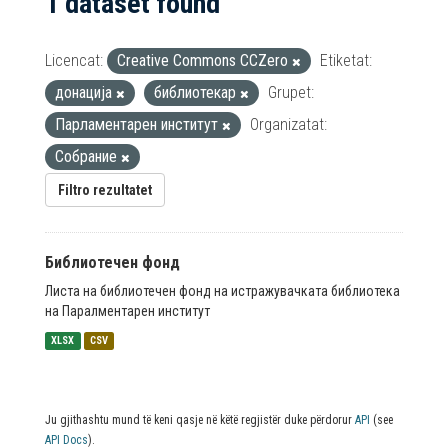
1 dataset found
Licencat:
Creative Commons CCZero
Etiketat:
донација
библиотекар
Grupet:
Парламентарен институт
Organizatat:
Собрание
Filtro rezultatet
Библиотечен фонд
Листа на библиотечен фонд на истражувачката библиотека
на Паралментарен институт
XLSX
CSV
Ju gjithashtu mund të keni qasje në këtë regjistër duke përdorur
API
(see
API Docs
).