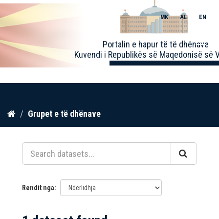
MK
AL
EN
Toggle
Portalin e hapur të të dhënave
naviga
Kuvendi i Republikës së Maqedonisë së V
Kalo
Grupet e të dhënave
te
përmbajtja
Rendit nga