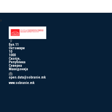
a
Бул.11
Октомври
10
1000
Скопје,
Република
Северна
Македонија
open.data@sobranie.mk
www.sobranie.mk