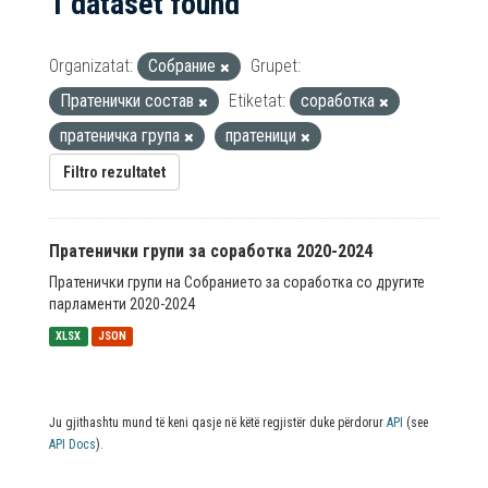
1 dataset found
Organizatat:
Собрание
Grupet:
Пратенички состав
Etiketat:
соработка
пратеничка група
пратеници
Filtro rezultatet
Пратенички групи за соработка 2020-2024
Пратенички групи на Собранието за соработка со другите
парламенти 2020-2024
XLSX
JSON
Ju gjithashtu mund të keni qasje në këtë regjistër duke përdorur
API
(see
API Docs
).