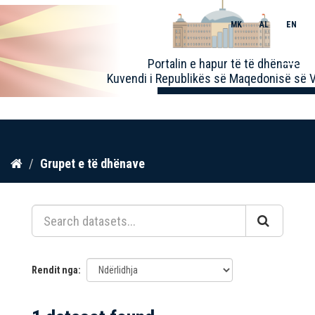
MK
AL
EN
Toggle
Portalin e hapur të të dhënave
naviga
Kuvendi i Republikës së Maqedonisë së V
Kalo
Grupet e të dhënave
te
përmbajtja
Rendit nga