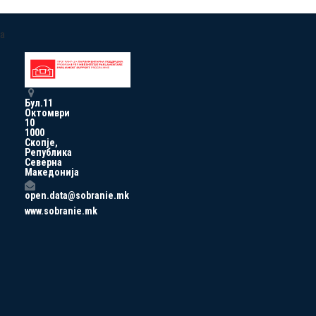
a
Бул.11
Октомври
10
1000
Скопје,
Република
Северна
Македонија
open.data@sobranie.mk
www.sobranie.mk