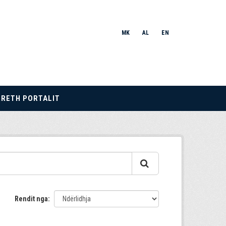
MK
AL
EN
RRETH PORTALIT
Rendit nga