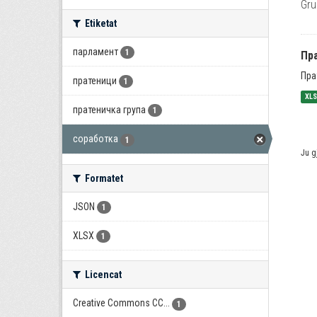
Gru
Etiketat
парламент
1
Пра
Пра
пратеници
1
XL
пратеничка група
1
соработка
1
Ju g
Formatet
JSON
1
XLSX
1
Licencat
Creative Commons CC...
1