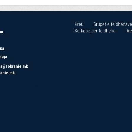
Kreu
Grupet e të dhënave
Kërkesë për të dhëna
Rre
ри
ка
нија
ta@sobranie.mk
ranie.mk
Copyrights © 2021 All Rights Reserved by Asseco SEE.