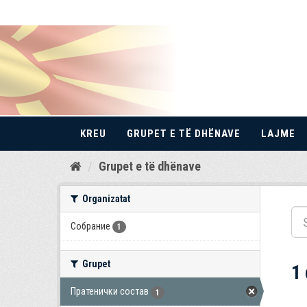
KREU
GRUPET E TË DHËNAVE
LAJME
Kalo
Grupet e të dhënave
te
përmbajtja
Organizatat
Собрание
1
Grupet
1
Пратенички состав
1