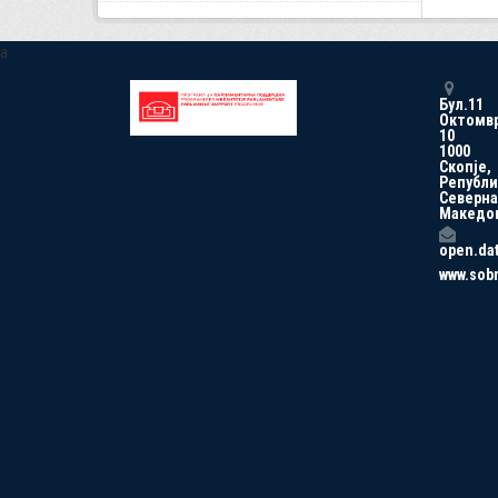
a
Бул.11
Октомв
10
1000
Скопје,
Републи
Северна
Македо
open.da
www.sob