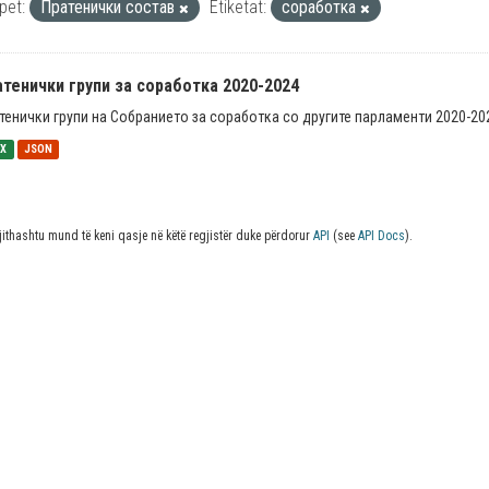
pet:
Пратенички состав
Etiketat:
соработка
тенички групи за соработка 2020-2024
тенички групи на Собранието за соработка со другите парламенти 2020-20
SX
JSON
jithashtu mund të keni qasje në këtë regjistër duke përdorur
API
(see
API Docs
).