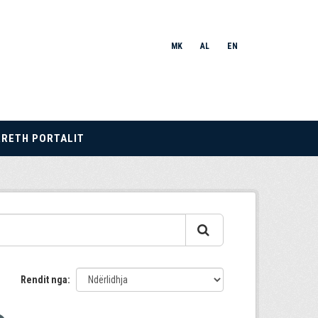
MK
AL
EN
RRETH PORTALIT
Rendit nga