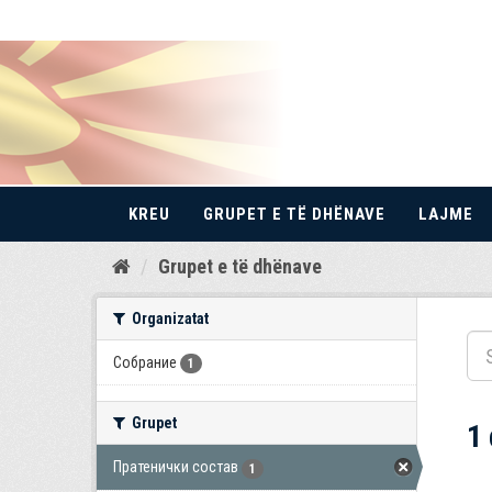
KREU
GRUPET E TË DHËNAVE
LAJME
Kalo
Grupet e të dhënave
te
përmbajtja
Organizatat
Собрание
1
Grupet
1
Пратенички состав
1