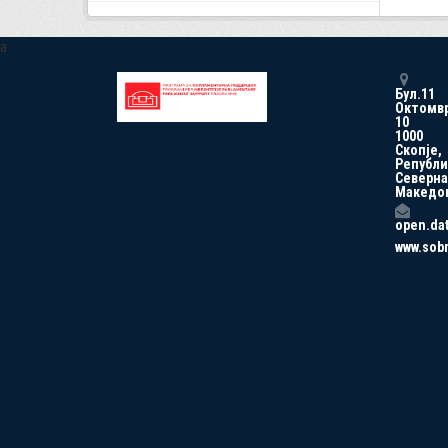
a
Бул.11
Октомв
10
1000
Скопје,
Републи
Северна
Македо
open.da
www.sob