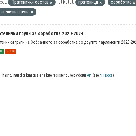
pet:
Пратенички состав
Etiketat:
пратеници
соработка
ратеничка група
тенички групи за соработка 2020-2024
тенички групи на Собранието за соработка со другите парламенти 2020-20
SX
JSON
jithashtu mund të keni qasje në këtë regjistër duke përdorur
API
(see
API Docs
).