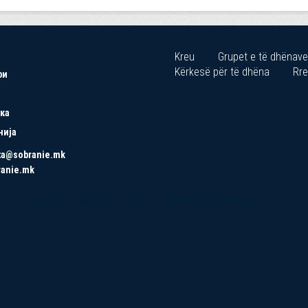
Kreu
Grupet e të dhënave
Kërkesë për të dhëna
Rre
ри
ка
нија
ta@sobranie.mk
ranie.mk
Copyrights © 2021 All Rights Reserved by Asseco SEE.