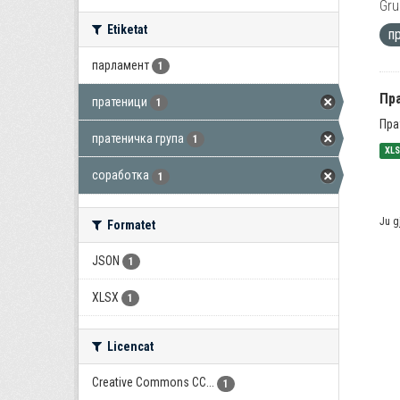
Gru
Etiketat
п
парламент
1
Пра
пратеници
1
Пра
пратеничка група
1
XL
соработка
1
Ju g
Formatet
JSON
1
XLSX
1
Licencat
Creative Commons CC...
1