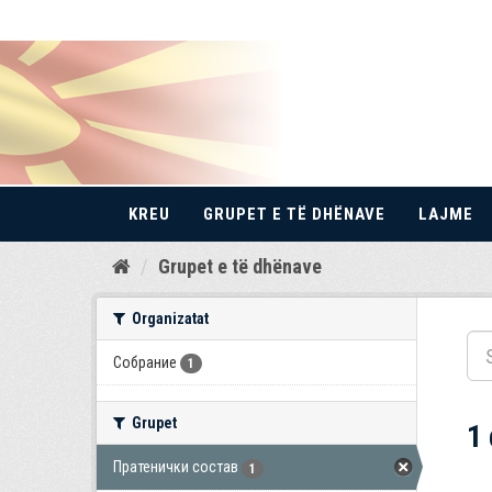
KREU
GRUPET E TË DHËNAVE
LAJME
Kalo
Grupet e të dhënave
te
përmbajtja
Organizatat
Собрание
1
Grupet
1
Пратенички состав
1