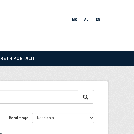
MK
AL
EN
RRETH PORTALIT
Rendit nga