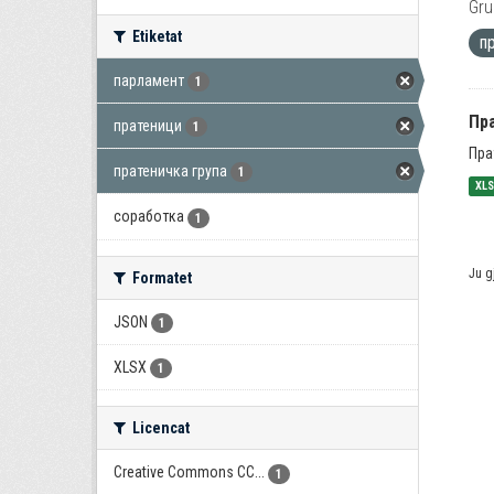
Gru
Etiketat
п
парламент
1
Пра
пратеници
1
Пра
пратеничка група
1
XL
соработка
1
Ju g
Formatet
JSON
1
XLSX
1
Licencat
Creative Commons CC...
1