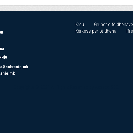
Kreu
Grupet e të dhënave
Kërkesë për të dhëna
Rre
ри
ка
нија
ta@sobranie.mk
ranie.mk
Copyrights © 2021 All Rights Reserved by Asseco SEE.