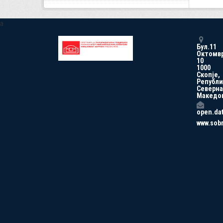
a
Бул.11
Октомв
10
1000
Скопје,
Републи
Северна
Македо
open.da
www.sob