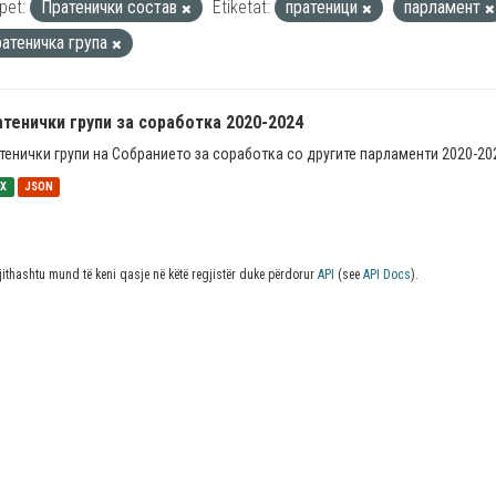
pet:
Пратенички состав
Etiketat:
пратеници
парламент
ратеничка група
тенички групи за соработка 2020-2024
тенички групи на Собранието за соработка со другите парламенти 2020-20
SX
JSON
jithashtu mund të keni qasje në këtë regjistër duke përdorur
API
(see
API Docs
).