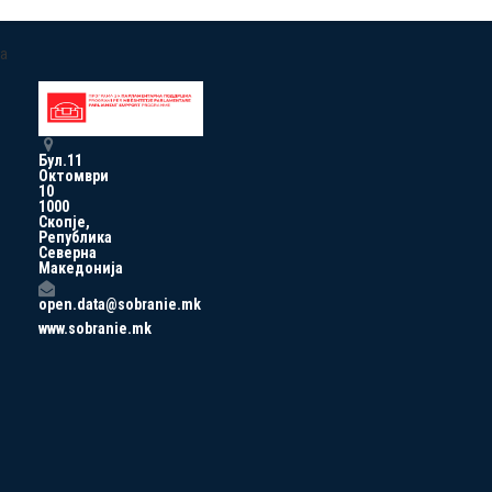
a
Бул.11
Октомври
10
1000
Скопје,
Република
Северна
Македонија
open.data@sobranie.mk
www.sobranie.mk