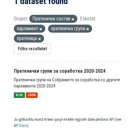
1 dataset found
Grupet:
Пратенички состав
Etiketat:
парламент
пратеничка група
пратеници
Filtro rezultatet
Пратенички групи за соработка 2020-2024
Пратенички групи на Собранието за соработка со другите
парламенти 2020-2024
XLSX
JSON
Ju gjithashtu mund të keni qasje në këtë regjistër duke përdorur
API
(see
API Docs
).