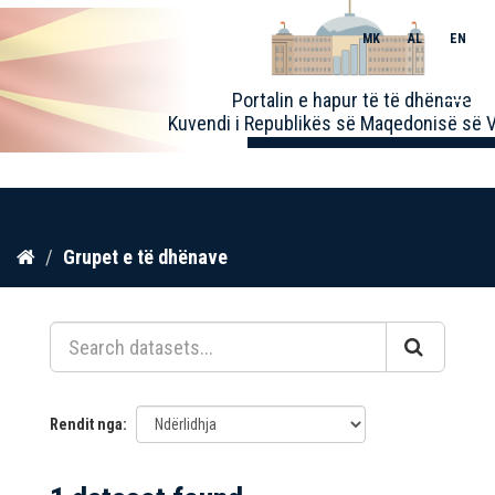
MK
AL
EN
Toggle
Portalin e hapur të të dhënave
naviga
Kuvendi i Republikës së Maqedonisë së V
Kalo
Grupet e të dhënave
te
përmbajtja
Rendit nga