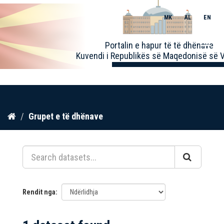
MK
AL
EN
Toggle
Portalin e hapur të të dhënave
naviga
Kuvendi i Republikës së Maqedonisë së V
Kalo
Grupet e të dhënave
te
përmbajtja
Rendit nga