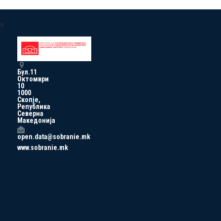
a
Бул.11
Октомври
10
1000
Скопје,
Република
Северна
Македонија
open.data@sobranie.mk
www.sobranie.mk