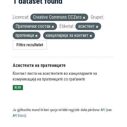
1 dataset found
Licencat:
Creative Commons CCZero
Grupet:
Пратенички состав
Etiketat:
асистент
пратеници
канцеларија за контакт
Filtro rezultatet
Асистенти на пратениците
Контакт листа на асистентите во канцелариите за
комуникација на пратениците со граѓаните
XLSX
Ju gjithashtu mund të keni qasje në këtë regjistër duke përdorur
API
(see
API Docs
).