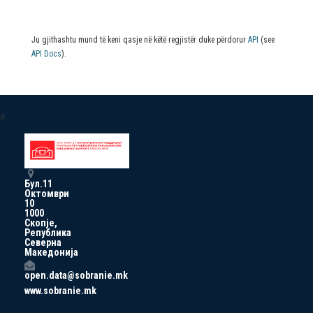
Ju gjithashtu mund të keni qasje në këtë regjistër duke përdorur
API
(see
API Docs
).
a
Бул.11
Октомври
10
1000
Скопје,
Република
Северна
Македонија
open.data@sobranie.mk
www.sobranie.mk