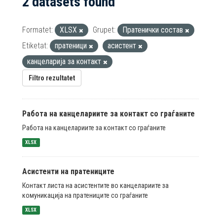
2 datasets found
Formatet:
XLSX
Grupet:
Пратенички состав
Etiketat:
пратеници
асистент
канцеларија за контакт
Filtro rezultatet
Работа на канцелариите за контакт со граѓаните
Работа на канцелариите за контакт со граѓаните
XLSX
Асистенти на пратениците
Контакт листа на асистентите во канцелариите за
комуникација на пратениците со граѓаните
XLSX