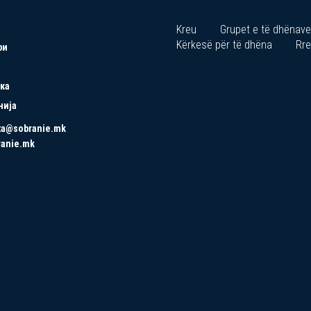
Kreu
Grupet e të dhënave
Kërkesë për të dhëna
Rre
ри
ка
нија
ta@sobranie.mk
ranie.mk
Copyrights © 2021 All Rights Reserved by Asseco SEE.