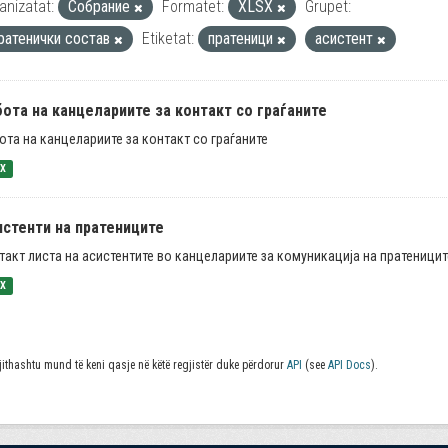
anizatat:
Собрание
Formatet:
XLSX
Grupet:
ратенички состав
Etiketat:
пратеници
асистент
ота на канцелариите за контакт со граѓаните
ота на канцелариите за контакт со граѓаните
SX
истенти на пратениците
такт листа на асистентите во канцелариите за комуникација на пратеницит
SX
jithashtu mund të keni qasje në këtë regjistër duke përdorur
API
(see
API Docs
).