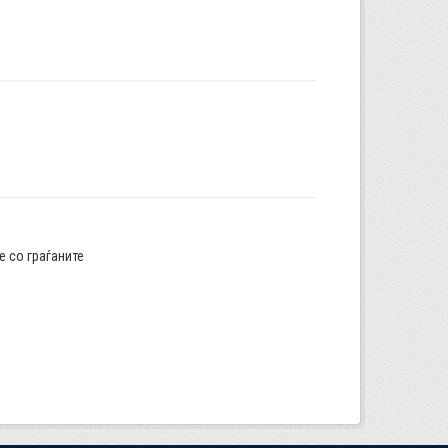
е со граѓаните