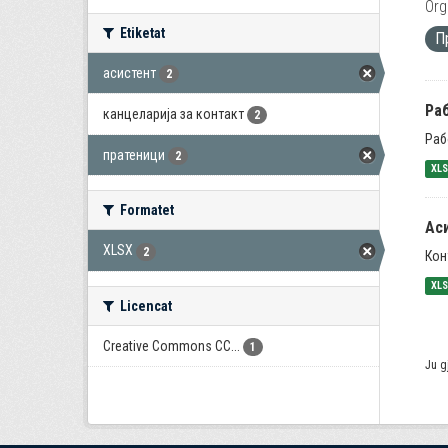
Org
Etiketat
П
асистент
2
Раб
канцеларија за контакт
2
Раб
пратеници
2
XL
Formatet
Ас
XLSX
2
Кон
XL
Licencat
Creative Commons CC...
1
Ju g