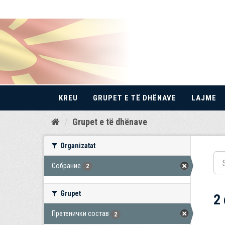
KREU
GRUPET E TË DHËNAVE
LAJME
Kalo
Grupet e të dhënave
te
përmbajtja
Organizatat
Собрание
2
Grupet
2
Пратенички состав
2