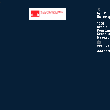
a
Бул.11
Октомв
10
1000
Скопје,
Републи
Северна
Македо
open.da
www.sob