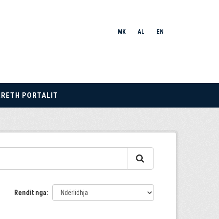
MK
AL
EN
RRETH PORTALIT
Rendit nga