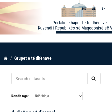
MK
AL
EN
Toggle
Portalin e hapur të të dhënave
naviga
Kuvendi i Republikës së Maqedonisë së V
Kalo
Grupet e të dhënave
te
përmbajtja
Rendit nga