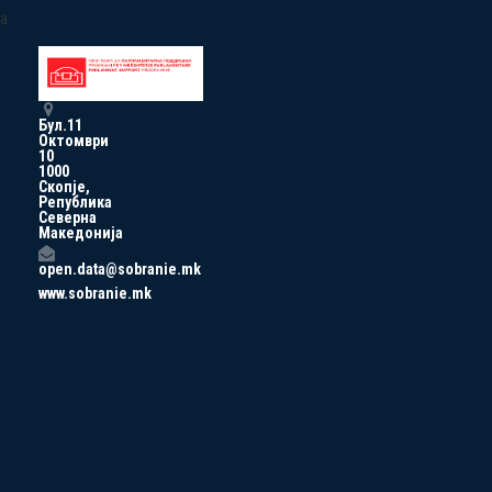
a
Бул.11
Октомври
10
1000
Скопје,
Република
Северна
Македонија
open.data@sobranie.mk
www.sobranie.mk