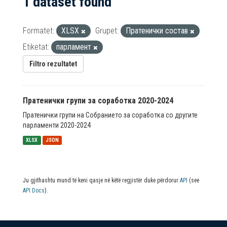
1 dataset found
Formatet:
XLSX
Grupet:
Пратенички состав
Etiketat:
парламент
Filtro rezultatet
Пратенички групи за соработка 2020-2024
Пратенички групи на Собранието за соработка со другите
парламенти 2020-2024
XLSX
JSON
Ju gjithashtu mund të keni qasje në këtë regjistër duke përdorur
API
(see
API Docs
).