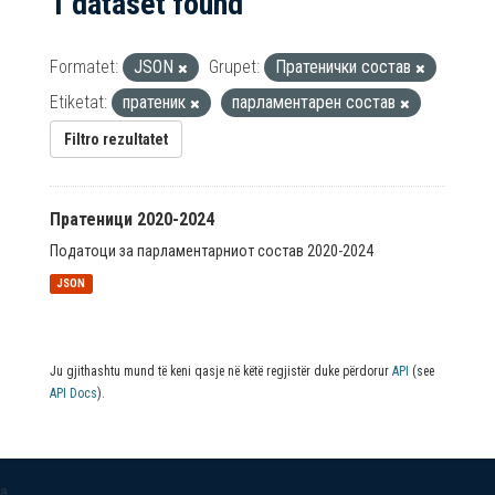
1 dataset found
Formatet:
JSON
Grupet:
Пратенички состав
Etiketat:
пратеник
парламентарен состав
Filtro rezultatet
Пратеници 2020-2024
Податоци за парламентарниот состав 2020-2024
JSON
Ju gjithashtu mund të keni qasje në këtë regjistër duke përdorur
API
(see
API Docs
).
a