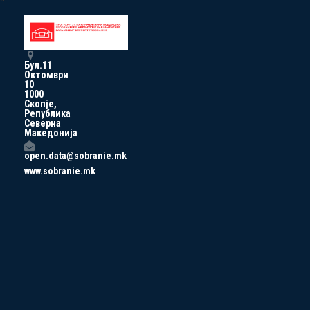
Бул.11
Октомври
10
1000
Скопје,
Република
Северна
Македонија
open.data@sobranie.mk
www.sobranie.mk