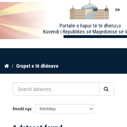
MK
AL
EN
Toggle
Portalin e hapur të të dhënave
naviga
Kuvendi i Republikës së Maqedonisë së V
Kalo
Grupet e të dhënave
te
përmbajtja
Rendit nga