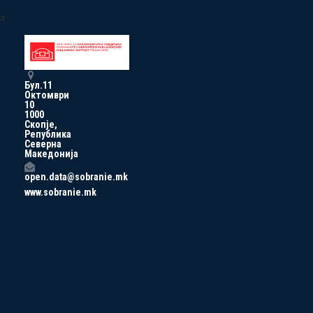
a
Бул.11
Октомври
10
1000
Скопје,
Република
Северна
Македонија
open.data@sobranie.mk
www.sobranie.mk