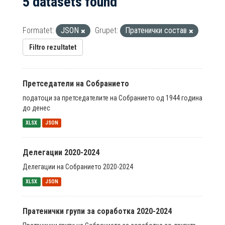
5 datasets found
Formatet:
JSON
Grupet:
Пратенички состав
Filtro rezultatet
Претседатели на Собранието
податоци за претседателите на Собранието од 1944 година
до денес
XLSX
JSON
Делегации 2020-2024
Делегации на Собранието 2020-2024
XLSX
JSON
Пратенички групи за соработка 2020-2024