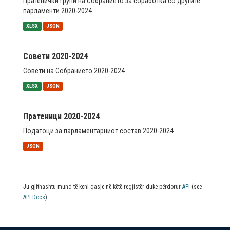
Пратенички групи на Собранието за соработка со другите
парламенти 2020-2024
XLSX
JSON
Совети 2020-2024
Совети на Собранието 2020-2024
XLSX
JSON
Пратеници 2020-2024
Податоци за парламентарниот состав 2020-2024
JSON
Ju gjithashtu mund të keni qasje në këtë regjistër duke përdorur
API
(see
API Docs
).