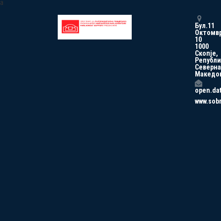
a
Бул.11
Октомв
10
1000
Скопје,
Републи
Северна
Македо
open.da
www.sob