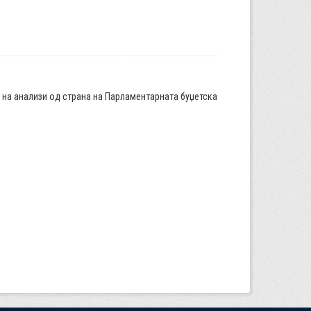
а на анализи од страна на Парламентарната буџетска