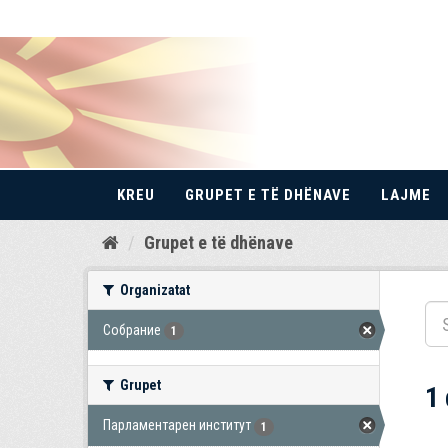
KREU
GRUPET E TË DHËNAVE
LAJME
Kalo
Grupet e të dhënave
te
përmbajtja
Organizatat
Собрание
1
Grupet
1
Парламентарен институт
1