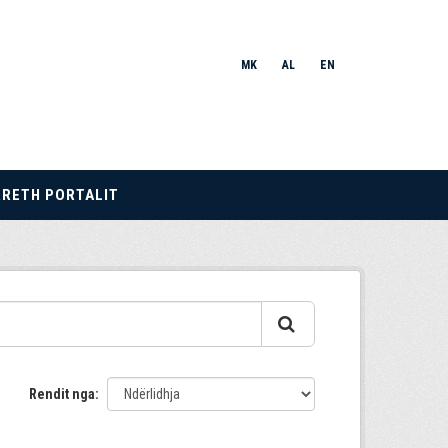
MK
AL
EN
RRETH PORTALIT
Rendit nga