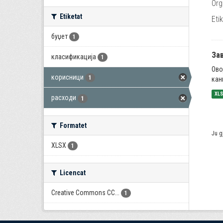
Org
Etiketat
Eti
буџет
1
За
класификација
1
Ово
корисници
1
кан
XL
расходи
1
Formatet
Ju g
XLSX
1
Licencat
Creative Commons CC...
1