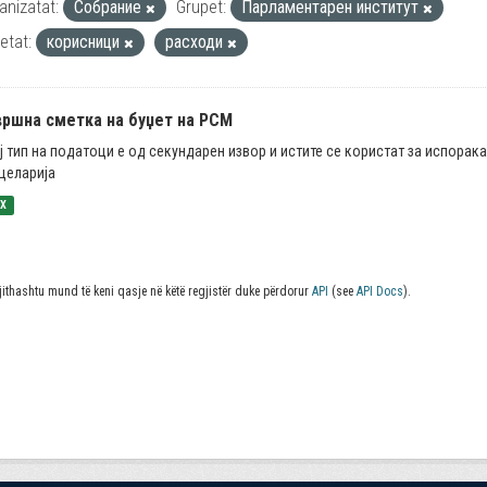
anizatat:
Собрание
Grupet:
Парламентарен институт
ketat:
корисници
расходи
вршна сметка на буџет на РСМ
ј тип на податоци е од секундарен извор и истите се користат за испорак
целарија
SX
jithashtu mund të keni qasje në këtë regjistër duke përdorur
API
(see
API Docs
).