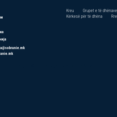
Kreu
Grupet e të dhënave
Kërkesë për të dhëna
Rre
ри
ка
нија
ta@sobranie.mk
ranie.mk
Copyrights © 2021 All Rights Reserved by Asseco SEE.