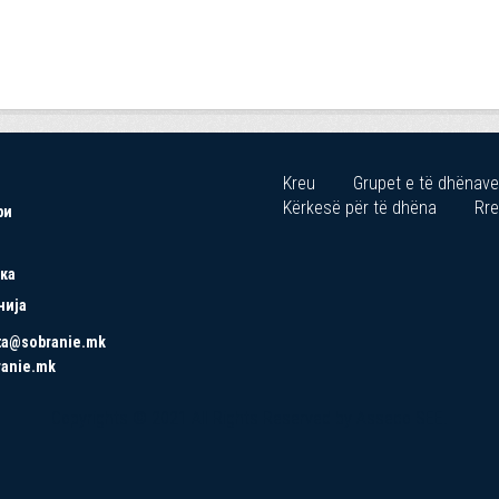
Kreu
Grupet e të dhënave
Kërkesë për të dhëna
Rre
ри
ка
нија
ta@sobranie.mk
ranie.mk
Copyrights © 2021 All Rights Reserved by Asseco SEE.