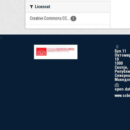
Licencat
Creative Commons CC...
1
a
Бул.11
Октомв
10
1000
Скопје,
Републи
Северна
Македо
open.da
www.sob