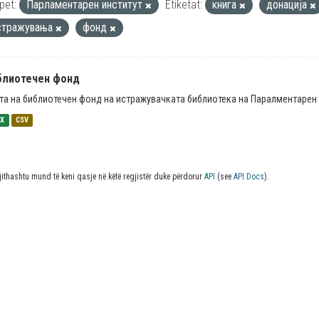
pet:
Парламентарен институт
Etiketat:
книга
донација
стражувања
фонд
блиотечен фонд
та на библиотечен фонд на истражувачката библиотека на Паралментарен 
SX
CSV
jithashtu mund të keni qasje në këtë regjistër duke përdorur
API
(see
API Docs
).