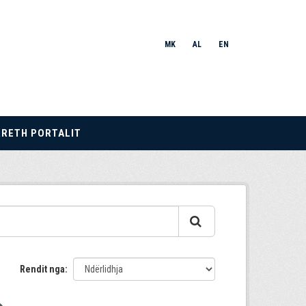
MK
AL
EN
RRETH PORTALIT
Rendit nga