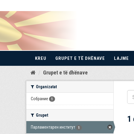
KREU
GRUPET E TË DHËNAVE
LAJME
Kalo
Grupet e të dhënave
te
përmbajtja
Organizatat
Собрание
1
Grupet
1
Парламентарен институт
1