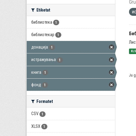
Gru
Etiketat
и
библиотека
1
Би
библиотекар
1
Лис
донација
1
XL
истражувања
1
книга
1
Ju g
фонд
1
Formatet
CSV
1
XLSX
1