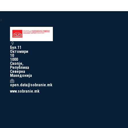
a
Бул.11
Октомври
10
1000
Скопје,
Република
Северна
Македонија
open.data@sobranie.mk
www.sobranie.mk