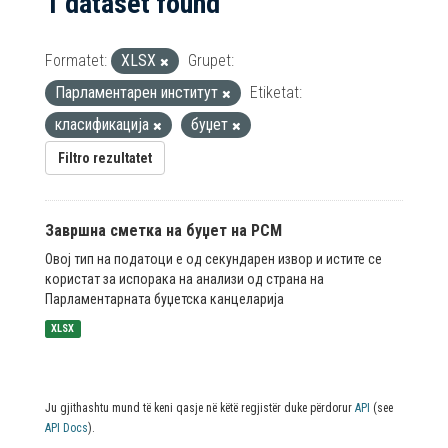
1 dataset found
Formatet:
XLSX
Grupet:
Парламентарен институт
Etiketat:
класификација
буџет
Filtro rezultatet
Завршна сметка на буџет на РСМ
Овој тип на податоци е од секундарен извор и истите се
користат за испорака на анализи од страна на
Парламентарната буџетска канцеларија
XLSX
Ju gjithashtu mund të keni qasje në këtë regjistër duke përdorur
API
(see
API Docs
).