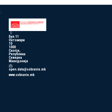
a
Бул.11
Октомври
10
1000
Скопје,
Република
Северна
Македонија
open.data@sobranie.mk
www.sobranie.mk