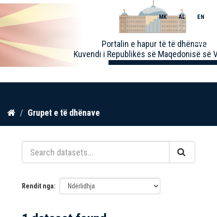
MK
AL
EN
Toggle
Portalin e hapur të të dhënave
naviga
Kuvendi i Republikës së Maqedonisë së V
Kalo
Grupet e të dhënave
te
përmbajtja
Rendit nga