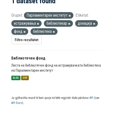
1 dataset found
Grupet:
Парламентарен институт
Etiketat:
истражувања
библиотекар
донација
фонд
библиотека
Filtro rezultatet
Библиотечен фонд
Листа на библиотечен фонд на истражувачката библиотека
на Паралментарен институт
XLSX
CSV
Ju gjithashtu mund të keni qasje në këtë regjistër duke përdorur
API
(see
API Docs
).