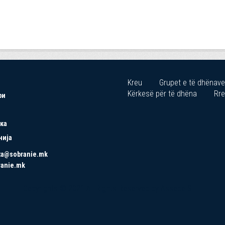
Kreu
Grupet e të dhënave
Kërkesë për të dhëna
Rre
ри
ка
нија
ta@sobranie.mk
ranie.mk
Copyrights © 2021 All Rights Reserved by Asseco SEE.