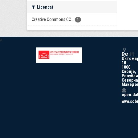
Licencat
Creative Commons CC...
1
a
Бул.11
Октомв
10
1000
Скопје,
Републи
Северна
Македо
open.da
www.sob