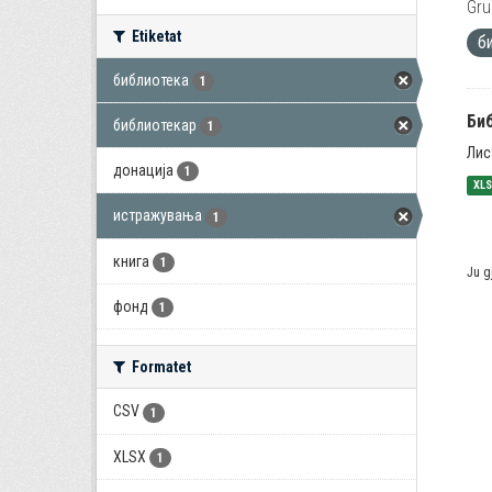
Gru
Etiketat
б
библиотека
1
Би
библиотекар
1
Лис
донација
1
XL
истражувања
1
книга
1
Ju g
фонд
1
Formatet
CSV
1
XLSX
1