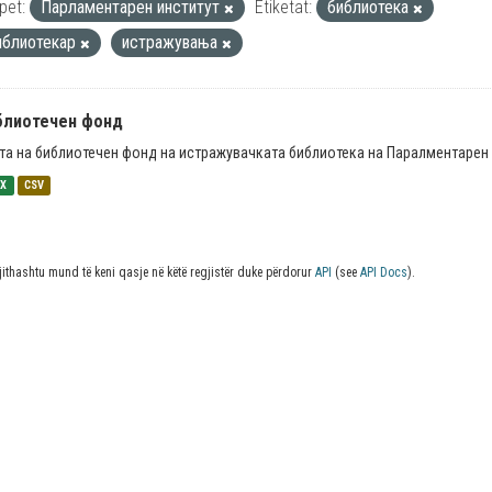
pet:
Парламентарен институт
Etiketat:
библиотека
иблиотекар
истражувања
блиотечен фонд
та на библиотечен фонд на истражувачката библиотека на Паралментарен 
SX
CSV
jithashtu mund të keni qasje në këtë regjistër duke përdorur
API
(see
API Docs
).