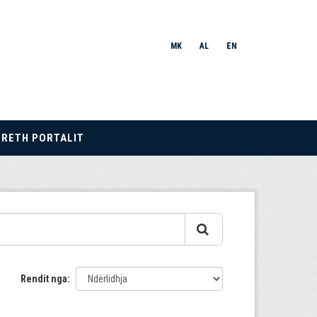
MK
AL
EN
RRETH PORTALIT
Rendit nga