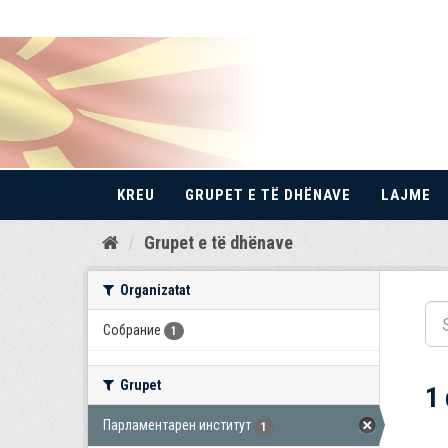
KREU
GRUPET E TË DHËNAVE
LAJME
Kalo
Grupet e të dhënave
te
përmbajtja
Organizatat
Собрание
1
Grupet
1
Парламентарен институт
1