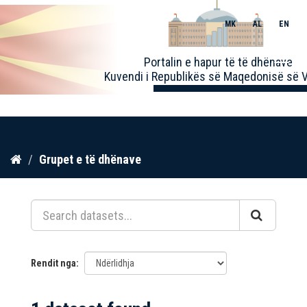
MK
AL
EN
Toggle
Portalin e hapur të të dhënave
naviga
Kuvendi i Republikës së Maqedonisë së V
Kalo
Grupet e të dhënave
te
përmbajtja
Rendit nga