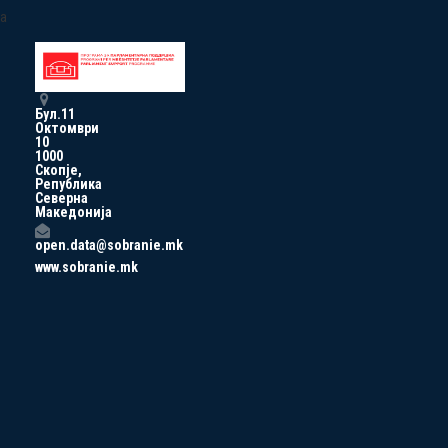
a
Бул.11
Октомври
10
1000
Скопје,
Република
Северна
Македонија
open.data@sobranie.mk
www.sobranie.mk