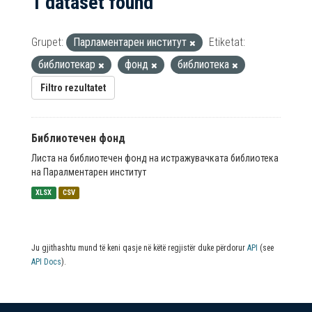
1 dataset found
Grupet:
Парламентарен институт
Etiketat:
библиотекар
фонд
библиотека
Filtro rezultatet
Библиотечен фонд
Листа на библиотечен фонд на истражувачката библиотека
на Паралментарен институт
XLSX
CSV
Ju gjithashtu mund të keni qasje në këtë regjistër duke përdorur
API
(see
API Docs
).