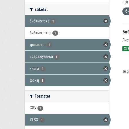
For
Etiketat
б
библиотека
1
Би
библиотекар
1
Лис
донација
1
XL
истражувања
1
книга
1
Ju g
фонд
1
Formatet
CSV
1
XLSX
1