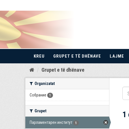
KREU
GRUPET E TË DHËNAVE
LAJME
Kalo
Grupet e të dhënave
te
përmbajtja
Organizatat
Собрание
1
Grupet
1
Парламентарен институт
1