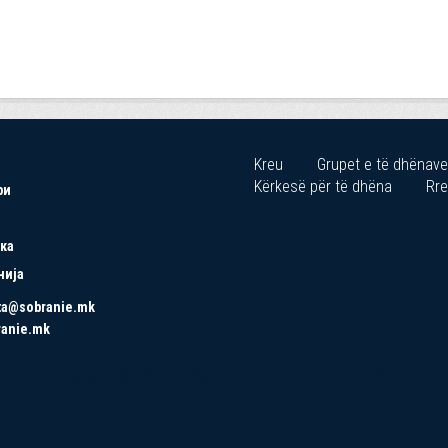
Kreu
Grupet e të dhënave
Kërkesë për të dhëna
Rre
ри
ка
нија
ta@sobranie.mk
ranie.mk
Copyrights © 2021 All Rights Reserved by Asseco SEE.