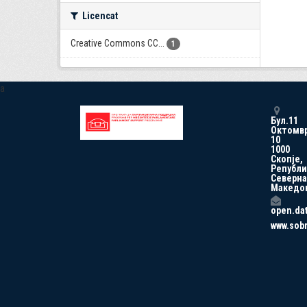
Licencat
Creative Commons CC...
1
a
Бул.11
Октомв
10
1000
Скопје,
Републи
Северна
Македо
open.da
www.sob