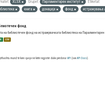
matet:
XLSX
Grupet:
Парламентарен институт
Etiketat:
иблиотека
книга
донација
фонд
истражувања
блиотечен фонд
та на библиотечен фонд на истражувачката библиотека на Паралментарен 
SX
CSV
jithashtu mund të keni qasje në këtë regjistër duke përdorur
API
(see
API Docs
).