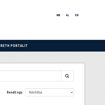
MK
AL
EN
RRETH PORTALIT
Rendit nga