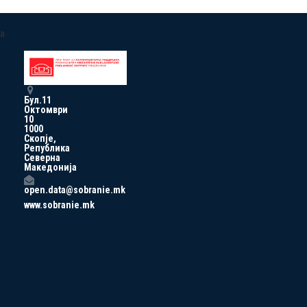
a
Бул.11
Октомври
10
1000
Скопје,
Република
Северна
Македонија
open.data@sobranie.mk
www.sobranie.mk