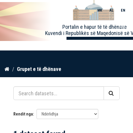
MK
AL
EN
Toggle
Portalin e hapur të të dhënave
naviga
Kuvendi i Republikës së Maqedonisë së V
Kalo
Grupet e të dhënave
te
përmbajtja
Rendit nga