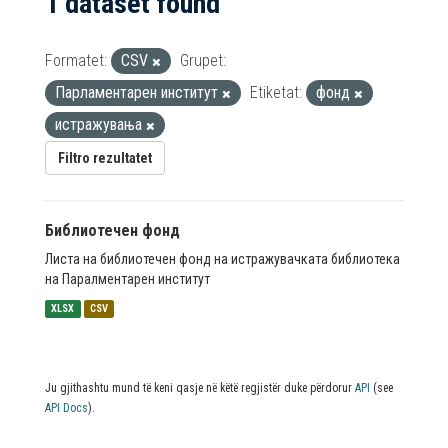
1 dataset found
Formatet:
CSV
Grupet:
Парламентарен институт
Etiketat:
фонд
истражувања
Filtro rezultatet
Библиотечен фонд
Листа на библиотечен фонд на истражувачката библиотека
на Паралментарен институт
XLSX
CSV
Ju gjithashtu mund të keni qasje në këtë regjistër duke përdorur
API
(see
API Docs
).