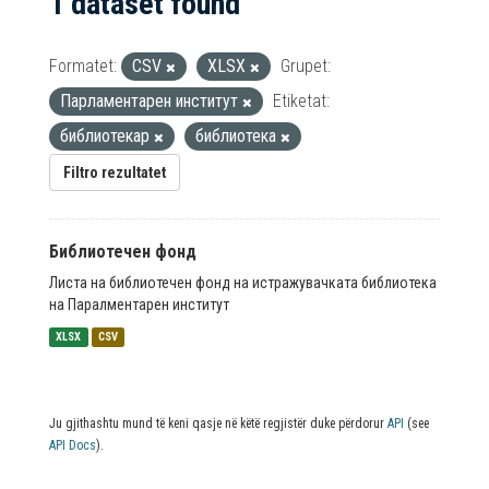
1 dataset found
Formatet:
CSV
XLSX
Grupet:
Парламентарен институт
Etiketat:
библиотекар
библиотека
Filtro rezultatet
Библиотечен фонд
Листа на библиотечен фонд на истражувачката библиотека
на Паралментарен институт
XLSX
CSV
Ju gjithashtu mund të keni qasje në këtë regjistër duke përdorur
API
(see
API Docs
).