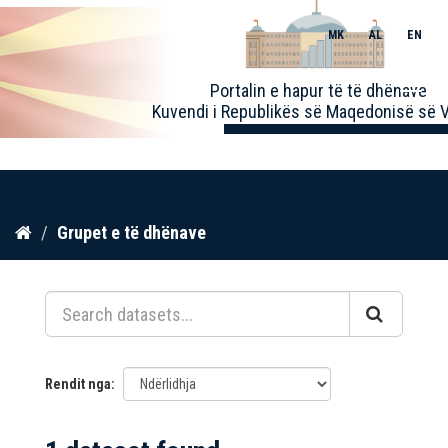
MK
AL
EN
Toggle
Portalin e hapur të të dhënave
naviga
Kuvendi i Republikës së Maqedonisë së V
Kalo
Grupet e të dhënave
te
përmbajtja
Rendit nga