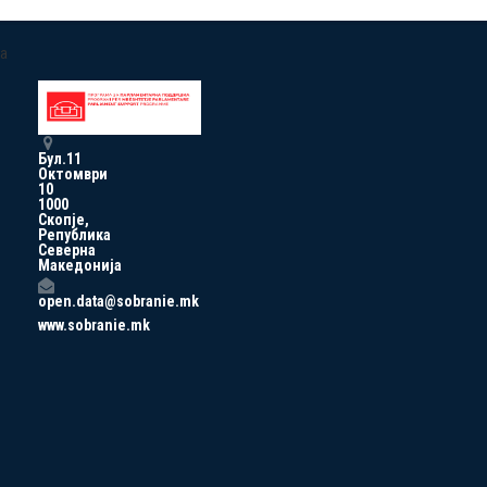
a
Бул.11
Октомври
10
1000
Скопје,
Република
Северна
Македонија
open.data@sobranie.mk
www.sobranie.mk