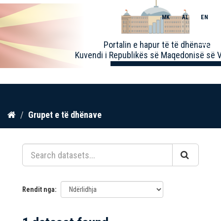
MK
AL
EN
Toggle
Portalin e hapur të të dhënave
naviga
Kuvendi i Republikës së Maqedonisë së V
Kalo
Grupet e të dhënave
te
përmbajtja
Rendit nga