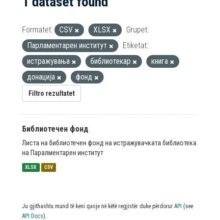
1 dataset found
Formatet:
CSV
XLSX
Grupet:
Парламентарен институт
Etiketat:
истражувања
библиотекар
книга
донација
фонд
Filtro rezultatet
Библиотечен фонд
Листа на библиотечен фонд на истражувачката библиотека
на Паралментарен институт
XLSX
CSV
Ju gjithashtu mund të keni qasje në këtë regjistër duke përdorur
API
(see
API Docs
).