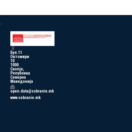
a
Бул.11
Октомври
10
1000
Скопје,
Република
Северна
Македонија
open.data@sobranie.mk
www.sobranie.mk