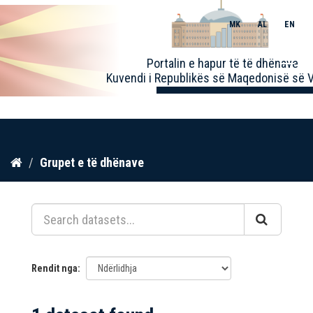
MK
AL
EN
Toggle
Portalin e hapur të të dhënave
naviga
Kuvendi i Republikës së Maqedonisë së V
Kalo
Grupet e të dhënave
te
përmbajtja
Rendit nga