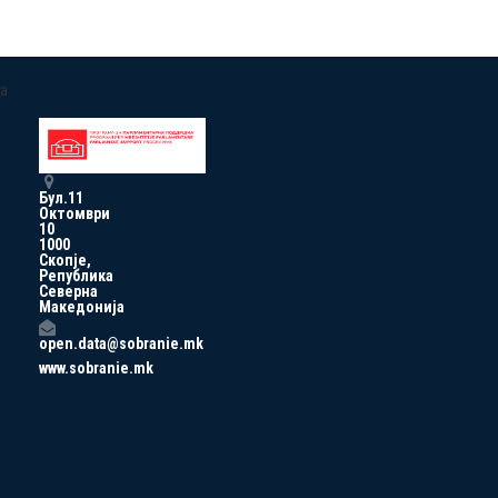
a
Бул.11
Октомври
10
1000
Скопје,
Република
Северна
Македонија
open.data@sobranie.mk
www.sobranie.mk