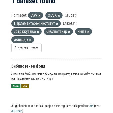
1 dataset found
Formatet:
CSV
XLSX
Grupet:
Парламентарен институт
Etiketat:
истражувања
библиотекар
книга
донација
Filtro rezultatet
Библиотечен фонд
Листа на библиотечен фонд на истражувачката библиотека
на Паралментарен институт
XLSX
CSV
Ju gjithashtu mund të keni qasje në këtë regjistër duke përdorur
API
(see
API Docs
).