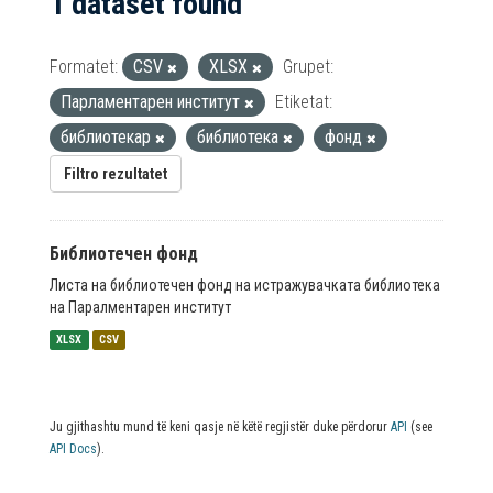
1 dataset found
Formatet:
CSV
XLSX
Grupet:
Парламентарен институт
Etiketat:
библиотекар
библиотека
фонд
Filtro rezultatet
Библиотечен фонд
Листа на библиотечен фонд на истражувачката библиотека
на Паралментарен институт
XLSX
CSV
Ju gjithashtu mund të keni qasje në këtë regjistër duke përdorur
API
(see
API Docs
).