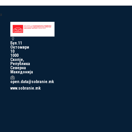
a
Бул.11
Октомври
10
1000
Скопје,
Република
Северна
Македонија
open.data@sobranie.mk
www.sobranie.mk