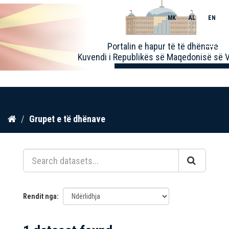
MK
AL
EN
Toggle
Portalin e hapur të të dhënave
naviga
Kuvendi i Republikës së Maqedonisë së V
Kalo
Grupet e të dhënave
te
përmbajtja
Rendit nga