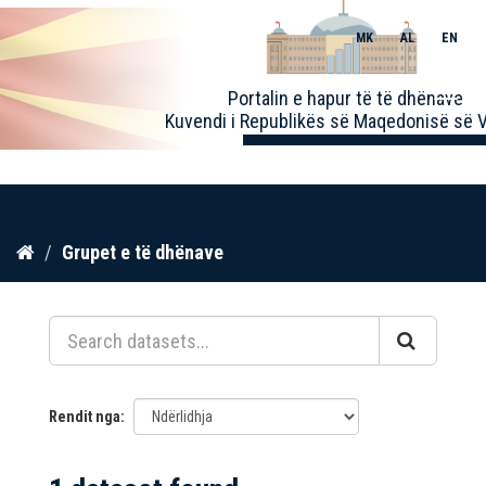
MK
AL
EN
Toggle
Portalin e hapur të të dhënave
naviga
Kuvendi i Republikës së Maqedonisë së V
Kalo
Grupet e të dhënave
te
përmbajtja
Rendit nga