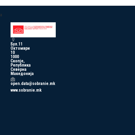
a
Бул.11
Октомври
10
1000
Скопје,
Република
Северна
Македонија
open.data@sobranie.mk
www.sobranie.mk