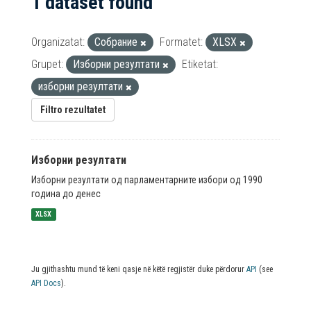
1 dataset found
Organizatat:
Собрание
Formatet:
XLSX
Grupet:
Изборни резултати
Etiketat:
изборни резултати
Filtro rezultatet
Изборни резултати
Изборни резултати од парламентарните избори од 1990
година до денес
XLSX
Ju gjithashtu mund të keni qasje në këtë regjistër duke përdorur
API
(see
API Docs
).