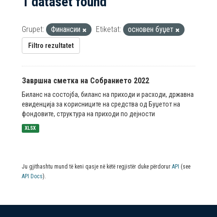
1 dataset found
Grupet:
Финансии
Etiketat:
основен буџет
Filtro rezultatet
Завршна сметка на Собранието 2022
Биланс на состојба, биланс на приходи и расходи, државна
евиденција за корисниците на средства од Буџетот на
фондовите, структура на приходи по дејности
XLSX
Ju gjithashtu mund të keni qasje në këtë regjistër duke përdorur
API
(see
API Docs
).