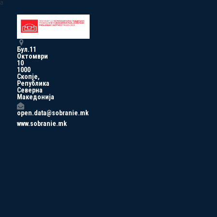
a
Бул.11
Октомври
10
1000
Скопје,
Република
Северна
Македонија
open.data@sobranie.mk
www.sobranie.mk